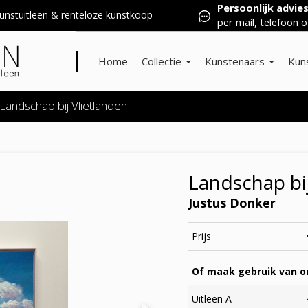
Persoonlijk advie
nstuitleen & renteloze kunstkoop
per mail, telefoon o
Home
Collectie
Kunstenaars
Kun
Landschap bij Vlietlanden
Landschap bi
Justus Donker
Prijs
Of maak gebruik van on
Uitleen A