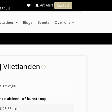
×
s
Art Alert
Contact
f thuis
stuitleen
Blogs
Events
Over ons
j Vlietlanden
€ 1.575,00
ze uitleen- of kunstkoop:
€ 23,63 p.m.