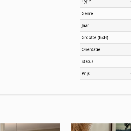
Type
Genre
Jaar
Grootte (BxH)
Oriëntatie
Status
×
Prijs
Meld je aan