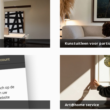
voor onze nieuwsbrief
E-
mailadres
*
Kunstuitleen voor partic
Art@home service