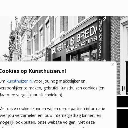
Cookies op Kunsthuizen.nl
Om
kunsthuizen.nl
voor jou nog makkelijker en
persoonlijker te maken, gebruikt Kunsthuizen cookies (en
daarmee vergelijkbare technieken).
BREDA
Met deze cookies kunnen wij en derde partijen informatie
Wilhelminastraat 11
over jou verzamelen en jouw internetgedrag binnen, en
TLEEN
CONTACT
4818 SB Breda
mogelijk ook buiten, onze website volgen. Met deze
+31 (0)76 5221309