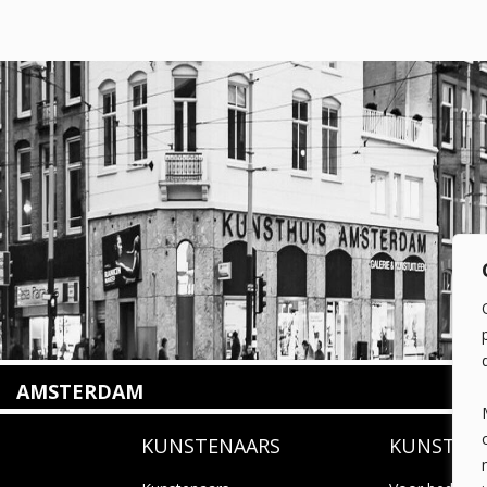
AMSTERDAM
Amstelveenseweg 135
KUNSTENAARS
KUNSTUI
1075 VX Amsterdam
+31 (0)20 2332546