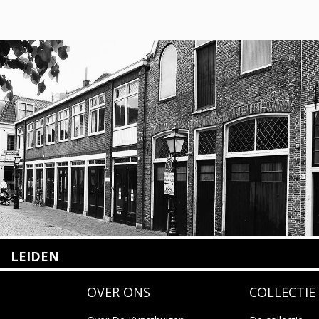
LEIDEN
Nieuwstraat 35
OVER ONS
COLLECTIE
2312 KA Leiden
+31(0)71 – 52 84 480