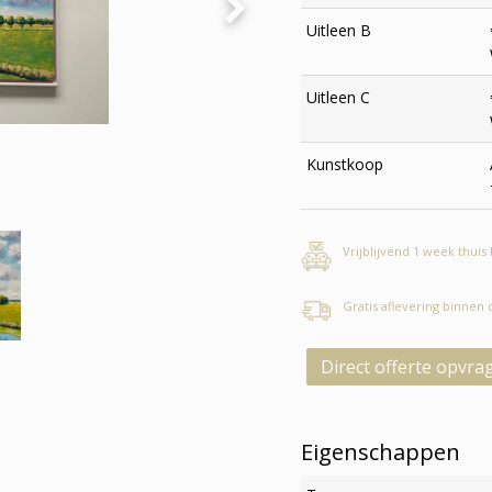
Uitleen B
Uitleen C
Kunstkoop
Vrijblijvend 1 week thuis
Gratis aflevering binnen
Direct offerte opvra
Eigenschappen