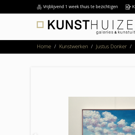
Vrijblijvend 1 week thuis te bezichtigen
Ku
Home
/
Kunstwerken
/
Justus Donker
/