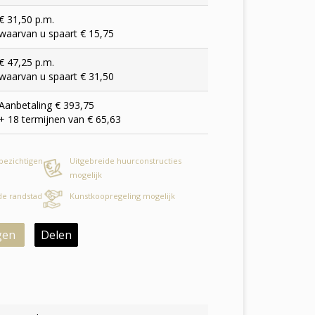
€ 31,50 p.m.
waarvan u spaart € 15,75
€ 47,25 p.m.
waarvan u spaart € 31,50
Aanbetaling € 393,75
+ 18 termijnen van € 65,63
 bezichtigen
Uitgebreide huurconstructies
mogelijk
 de randstad
Kunstkoopregeling mogelijk
gen
Delen