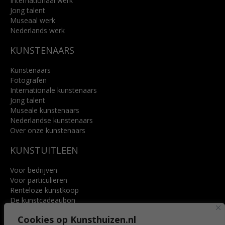
Internationaal werk
Jong talent
Museaal werk
Nederlands werk
KUNSTENAARS
Kunstenaars
Fotografen
Internationale kunstenaars
Jong talent
Museale kunstenaars
Nederlandse kunstenaars
Over onze kunstenaars
KUNSTUITLEEN
Voor bedrijven
Voor particulieren
Renteloze kunstkoop
De kunstcadeaubon
Art @ Home service
Cookies op Kunsthuizen.nl
Voordelen