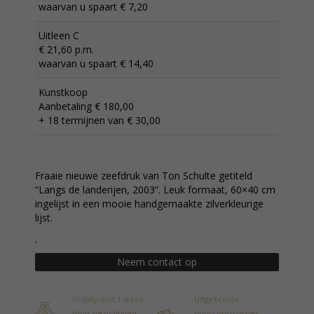
waarvan u spaart € 7,20
Uitleen C
€ 21,60 p.m.
waarvan u spaart € 14,40
Kunstkoop
Aanbetaling € 180,00
+ 18 termijnen van € 30,00
Fraaie nieuwe zeefdruk van Ton Schulte getiteld
“Langs de landerijen, 2003”. Leuk formaat, 60×40 cm
ingelijst in een mooie handgemaakte zilverkleurige
lijst.
.
Neem contact op
Vrijblijvend 1 week
Uitgebreide
thuis bezichtigen
huurconstructies