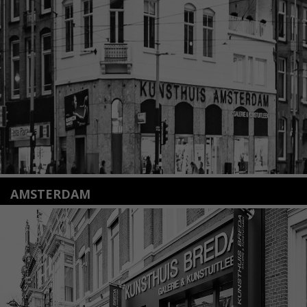
2312 KA Leiden
+31(0)71 – 52 84 480
info@kunsthuisleiden.nl
Lees meer
AMSTERDAM
Amstelveenseweg 135
1075 VX Amsterdam
+31 (0)20 2332546
info@kunsthuisamsterdam.nl
Lees meer