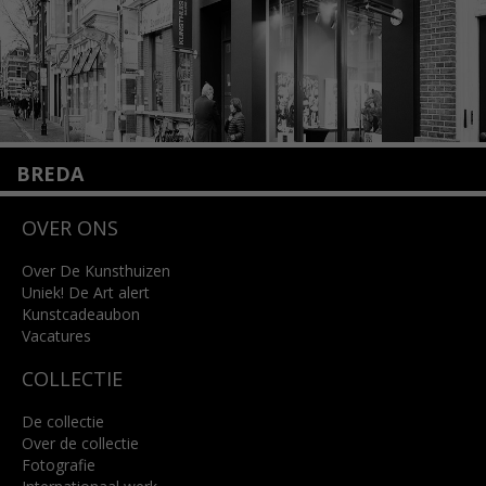
BREDA
Wilhelminastraat 11
OVER ONS
4818 SB Breda
+31 (0)76 5221309
info@kunsthuisbreda.nl
Over De Kunsthuizen
Uniek! De Art alert
Kunstcadeaubon
Lees meer
Vacatures
COLLECTIE
De collectie
Over de collectie
Fotografie