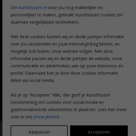
Referenties
Om
kunsthuizen.nl
voor jou nog makkelijker en
Veelgestelde vragen
persoonlijker te maken, gebruikt Kunsthuizen cookies (en
CONTACT
daarmee vergelijkbare technieken).
Contact
Met deze cookies kunnen wij en derde partijen informatie
Leiden
over jou verzamelen en jouw internetgedrag binnen, en
Amsterdam
mogelijk ook buiten, onze website volgen. Met deze
Breda
Favorieten
informatie passen wij en derde partijen de website, onze
Mijn art alert
communicatie en advertenties aan op jouw interesses en
profiel. Daarnaast kan je door deze cookies informatie
delen via social media.
NIEUWSBRIEF
Als je op “Accepteer” klikt, dan geef je Kunsthuizen
toestemming om cookies voor social media en
gepersonaliseerde advertenties te plaatsen. Lees hier meer
over in ons
privacybeleid
.
© Kunsthuizen 2026 All rights reserved |
Disclaimer
|
Privacy
Aanpassen
Accepteren
statement
| Communicatie:
Legit