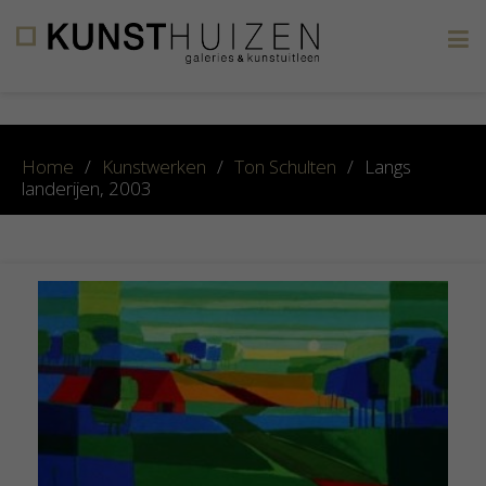
×
Home
/
Kunstwerken
/
Ton Schulten
/
Langs
landerijen, 2003