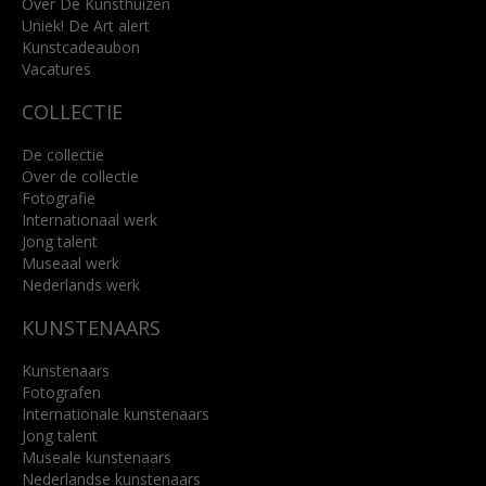
info@kunsthuisbreda.nl
Over De Kunsthuizen
Uniek! De Art alert
Kunstcadeaubon
Lees meer
Vacatures
COLLECTIE
De collectie
Over de collectie
Fotografie
Internationaal werk
Jong talent
Museaal werk
Nederlands werk
KUNSTENAARS
Kunstenaars
Fotografen
Internationale kunstenaars
Jong talent
Museale kunstenaars
Nederlandse kunstenaars