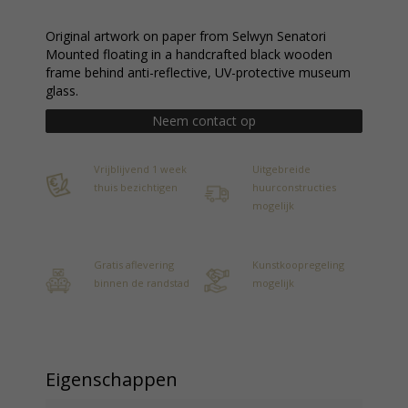
Original artwork on paper from Selwyn Senatori
Mounted floating in a handcrafted black wooden
frame behind anti-reflective, UV-protective museum
glass.
Neem contact op
Vrijblijvend 1 week
Uitgebreide
thuis bezichtigen
huurconstructies
mogelijk
Gratis aflevering
Kunstkoopregeling
binnen de randstad
mogelijk
Eigenschappen