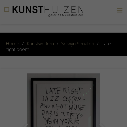
×
Home
/
Kunstwerken
/
Selwyn Senatori
/
Late
night poem