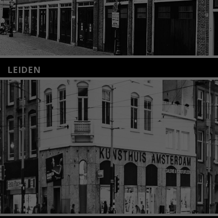
LEIDEN
Nieuwstraat 35
2312 KA Leiden
+31(0)71 – 52 84 480
info@kunsthuisleiden.nl
Lees meer