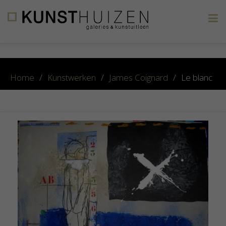
×
Home
/
Kunstwerken
/
James Coignard
/
Le blanc