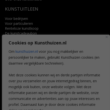
KUNSTUITLEEN
Voor bedrijven
Voor particulieren
Renteloze kunstkoop
De kunstcadeaubon
Art @ Home service
Cookies op Kunsthuizen.nl
Voordelen
Referenties
Om
kunsthuizen.nl
voor jou nog makkelijker en
Veelgestelde vragen
persoonlijker te maken, gebruikt Kunsthuizen cookies (en
CONTACT
daarmee vergelijkbare technieken).
Contact
Met deze cookies kunnen wij en derde partijen informatie
Leiden
over jou verzamelen en jouw internetgedrag binnen, en
Amsterdam
mogelijk ook buiten, onze website volgen. Met deze
Breda
Favorieten
informatie passen wij en derde partijen de website, onze
Mijn art alert
communicatie en advertenties aan op jouw interesses en
profiel. Daarnaast kan je door deze cookies informatie