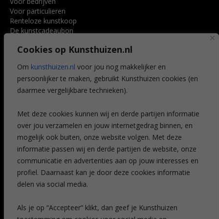
Voor bedrijven
Voor particulieren
Renteloze kunstkoop
De kunstcadeaubon
Art @ Home service
Cookies op Kunsthuizen.nl
Voordelen
Referenties
Om
kunsthuizen.nl
voor jou nog makkelijker en
Veelgestelde vragen
persoonlijker te maken, gebruikt Kunsthuizen cookies (en
CONTACT
daarmee vergelijkbare technieken).
Contact
Met deze cookies kunnen wij en derde partijen informatie
Leiden
over jou verzamelen en jouw internetgedrag binnen, en
Amsterdam
mogelijk ook buiten, onze website volgen. Met deze
Breda
Favorieten
informatie passen wij en derde partijen de website, onze
Mijn art alert
communicatie en advertenties aan op jouw interesses en
profiel. Daarnaast kan je door deze cookies informatie
delen via social media.
NIEUWSBRIEF
Als je op “Accepteer” klikt, dan geef je Kunsthuizen