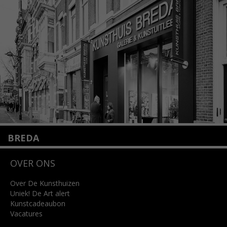
+31 (0)20 2332546
info@kunsthuisamsterdam.nl
Lees meer
BREDA
Wilhelminastraat 11
OVER ONS
4818 SB Breda
+31 (0)76 5221309
info@kunsthuisbreda.nl
Over De Kunsthuizen
Uniek! De Art alert
Kunstcadeaubon
Lees meer
Vacatures