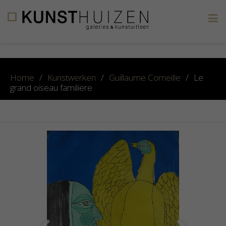
×
Home
/
Kunstwerken
/
Guillaume Corneille
/
Le
grand oiseau familiere