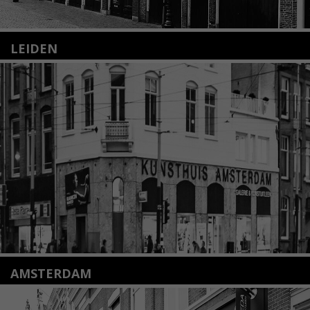
LEIDEN
Nieuwstraat 35
2312 KA Leiden
+31(0)71 – 52 84 480
info@kunsthuisleiden.nl
Lees meer
AMSTERDAM
Amstelveenseweg 135
1075 VX Amsterdam