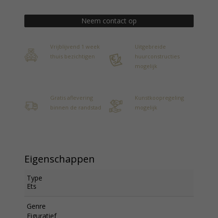
Neem contact op
Vrijblijvend 1 week
Uitgebreide
thuis bezichtigen
huurconstructies
mogelijk
Gratis aflevering
Kunstkoopregeling
binnen de randstad
mogelijk
Eigenschappen
Type
Ets
Genre
Figuratief