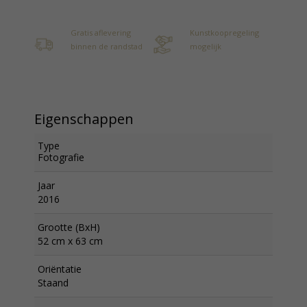
Gratis aflevering
Kunstkoopregeling
binnen de randstad
mogelijk
Eigenschappen
Type
Fotografie
Jaar
2016
Grootte (BxH)
52 cm x 63 cm
Oriëntatie
Staand