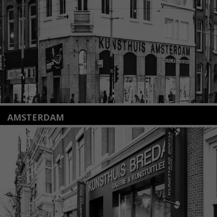
info@kunsthuisleiden.nl
Lees meer
AMSTERDAM
Amstelveenseweg 135
1075 VX Amsterdam
+31 (0)20 2332546
info@kunsthuisamsterdam.nl
Lees meer