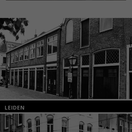
LEIDEN
Nieuwstraat 35
2312 KA Leiden
+31(0)71 – 52 84 480