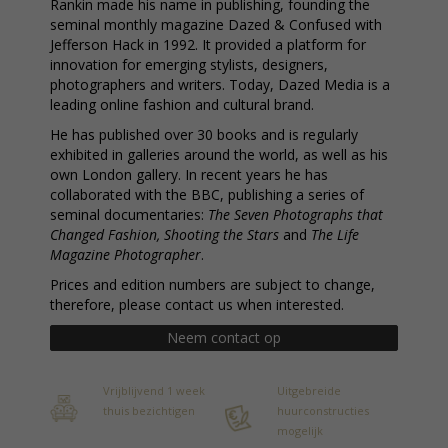
Rankin made his name in publishing, founding the
seminal monthly magazine Dazed & Confused with
Jefferson Hack in 1992. It provided a platform for
innovation for emerging stylists, designers,
photographers and writers. Today, Dazed Media is a
leading online fashion and cultural brand.
He has published over 30 books and is regularly
exhibited in galleries around the world, as well as his
own London gallery. In recent years he has
collaborated with the BBC, publishing a series of
seminal documentaries:
The Seven Photographs that
Changed Fashion, Shooting the Stars
and
The Life
Magazine Photographer
.
Prices and edition numbers are subject to change,
therefore, please contact us when interested.
Neem contact op
Vrijblijvend 1 week
Uitgebreide
thuis bezichtigen
huurconstructies
mogelijk