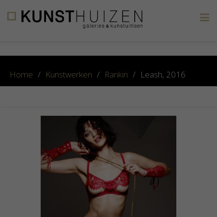
×
Home
/
Kunstwerken
/
Rankin
/
Leash, 2016