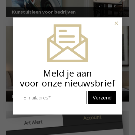
Kunstuitleen voor bedrijven
×
Meld je aan
voor onze nieuwsbrief
E-
Kunstuitleen voor particulieren
mailadres
*