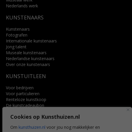
Nederlands werk
KUNSTENAARS
Kunstenaars
Fotografen
Internationale kunstenaars
Jong talent
Museale kunstenaars
Nederlandse kunstenaars
Over onze kunstenaars
KUNSTUITLEEN
Voor bedrijven
Voor particulieren
Renteloze kunstkoop
De kunstcadeaubon
Art @ Home service
Cookies op Kunsthuizen.nl
Voordelen
Referenties
Om
kunsthuizen.nl
voor jou nog makkelijker en
Veelgestelde vragen