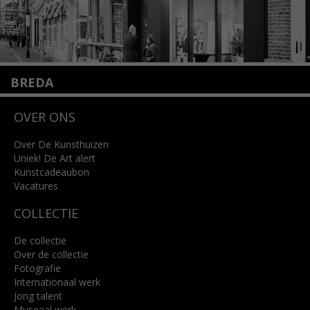
BREDA
Wilhelminastraat 11
OVER ONS
4818 SB Breda
+31 (0)76 5221309
info@kunsthuisbreda.nl
Over De Kunsthuizen
Uniek! De Art alert
Kunstcadeaubon
Lees meer
Vacatures
COLLECTIE
De collectie
Over de collectie
Fotografie
Internationaal werk
Jong talent
Museaal werk