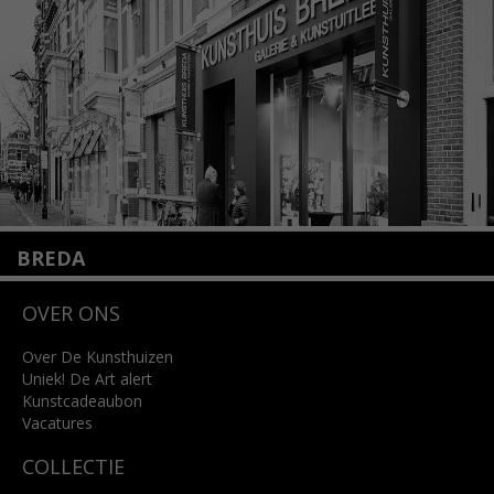
Lees meer
BREDA
Wilhelminastraat 11
OVER ONS
4818 SB Breda
+31 (0)76 5221309
info@kunsthuisbreda.nl
Over De Kunsthuizen
Uniek! De Art alert
Kunstcadeaubon
Lees meer
Vacatures
COLLECTIE