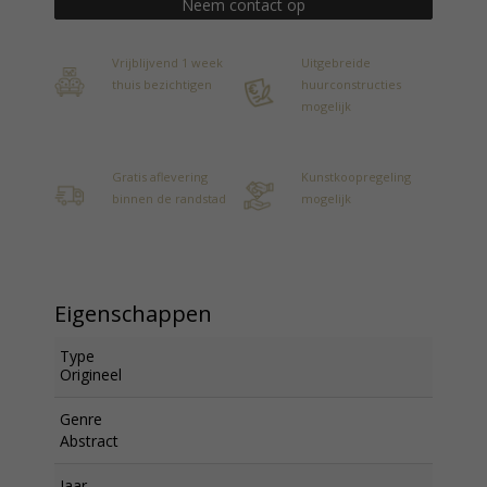
Neem contact op
Vrijblijvend 1 week
Uitgebreide
thuis bezichtigen
huurconstructies
mogelijk
Gratis aflevering
Kunstkoopregeling
binnen de randstad
mogelijk
Eigenschappen
Type
Origineel
Genre
Abstract
Jaar