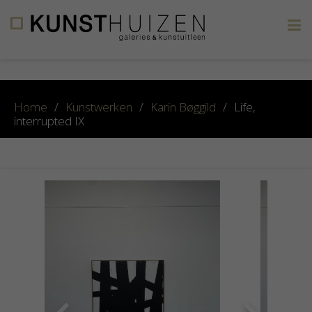
×
Home
/
Kunstwerken
/
Karin Bøggild
/
Life,
interrupted IX