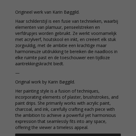
Origineel werk van Karin Bøggild.
Haar schilderstijl is een fusie van technieken, waarbij
elementen van plamuur, penseelstreken en
verfdrupjes worden gebruikt. Ze werkt voornamelijk
met acrylverf, houtskool en inkt, en creëert elk stuk
zorgvuldig, met de ambitie een krachtige maar
harmonieuze uitdrukking te bereiken die naadloos in
elke ruimte past en de toeschouwer een tijdloze
aantrekkingskracht biedt.
—
Original work by Karin Bøggild.
Her painting style is a fusion of techniques,
incorporating elements of plaster, brushstrokes, and
paint drips. She primarily works with acrylic paint,
charcoal, and ink, carefully crafting each piece with
the ambition to achieve a powerful yet harmonious
expression that seamlessly fits into any space,
offering the viewer a timeless appeal.