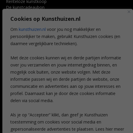
Renteloze kunstkoop
De kunstcadeaubon
Art @ Home service
Cookies op Kunsthuizen.nl
Voordelen
Referenties
Om
kunsthuizen.nl
voor jou nog makkelijker en
Veelgestelde vragen
persoonlijker te maken, gebruikt Kunsthuizen cookies (en
CONTACT
daarmee vergelijkbare technieken).
Contact
Met deze cookies kunnen wij en derde partijen informatie
Leiden
over jou verzamelen en jouw internetgedrag binnen, en
Amsterdam
mogelijk ook buiten, onze website volgen. Met deze
Breda
Favorieten
informatie passen wij en derde partijen de website, onze
Mijn art alert
communicatie en advertenties aan op jouw interesses en
profiel. Daarnaast kan je door deze cookies informatie
delen via social media.
NIEUWSBRIEF
Als je op “Accepteer” klikt, dan geef je Kunsthuizen
toestemming om cookies voor social media en
gepersonaliseerde advertenties te plaatsen. Lees hier meer