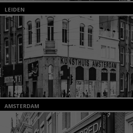
LEIDEN
Nieuwstraat 35
2312 KA Leiden
+31(0)71 – 52 84 480
info@kunsthuisleiden.nl
Lees meer
AMSTERDAM
Amstelveenseweg 135
1075 VX Amsterdam
+31 (0)20 2332546
info@kunsthuisamsterdam.nl