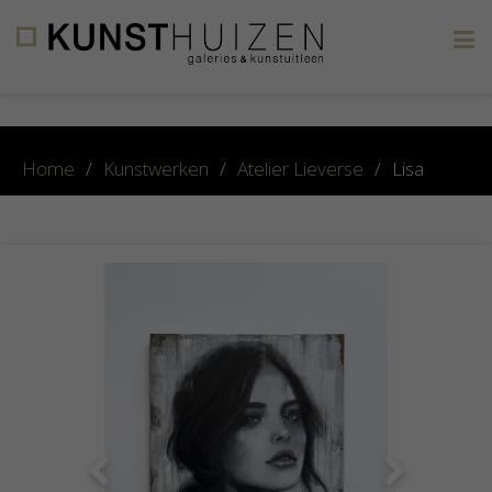
×
Home
/
Kunstwerken
/
Atelier Lieverse
/
Lisa