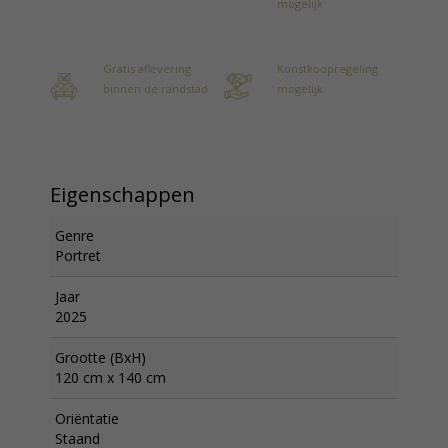
mogelijk
Gratis aflevering
Kunstkoopregeling
binnen de randstad
mogelijk
Eigenschappen
Genre
Portret
Jaar
2025
Grootte (BxH)
120 cm x 140 cm
Oriëntatie
Staand