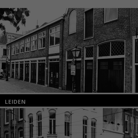
LEIDEN
Nieuwstraat 35
2312 KA Leiden
+31(0)71 – 52 84 480
info@kunsthuisleiden.nl