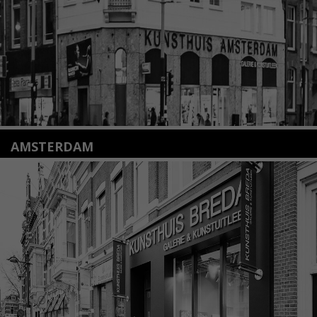
Lees meer
AMSTERDAM
Amstelveenseweg 135
1075 VX Amsterdam
+31 (0)20 2332546
info@kunsthuisamsterdam.nl
Lees meer