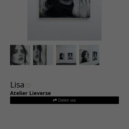
age 8 -
Atelier 
4)
Lisa
Atelier Lieverse
Delen via: