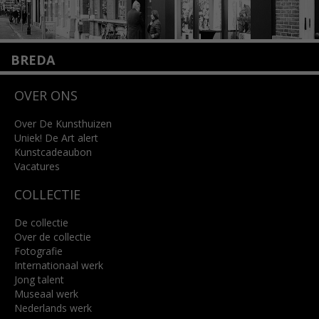
BREDA
Wilhelminastraat 11
OVER ONS
4818 SB Breda
+31 (0)76 5221309
info@kunsthuisbreda.nl
Over De Kunsthuizen
Uniek! De Art alert
Kunstcadeaubon
Lees meer
Vacatures
COLLECTIE
De collectie
Over de collectie
Fotografie
Internationaal werk
Jong talent
Museaal werk
Nederlands werk