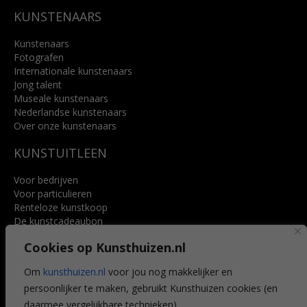
KUNSTENAARS
Kunstenaars
Fotografen
Internationale kunstenaars
Jong talent
Museale kunstenaars
Nederlandse kunstenaars
Over onze kunstenaars
KUNSTUITLEEN
Voor bedrijven
Voor particulieren
Renteloze kunstkoop
De kunstcadeaubon
Art @ Home service
Cookies op Kunsthuizen.nl
Voordelen
Referenties
Om
kunsthuizen.nl
voor jou nog makkelijker en
Veelgestelde vragen
persoonlijker te maken, gebruikt Kunsthuizen cookies (en
CONTACT
daarmee vergelijkbare technieken).