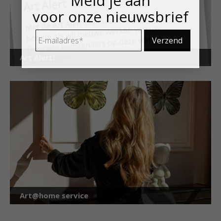
Meld je aan
voor onze nieuwsbrief
E-
mailadres
*
Art Alert!
Art@home service