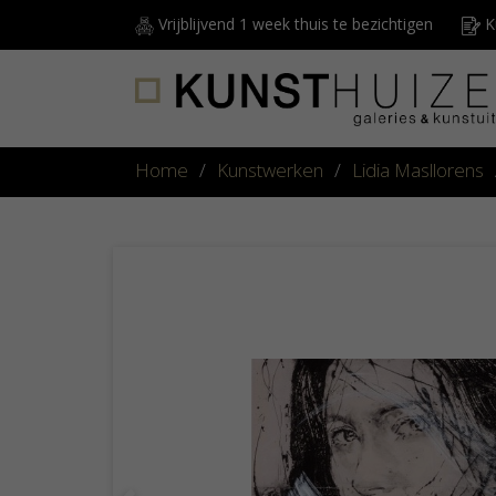
Vrijblijvend 1 week thuis te bezichtigen
Ku
Home
/
Kunstwerken
/
Lidia Masllorens