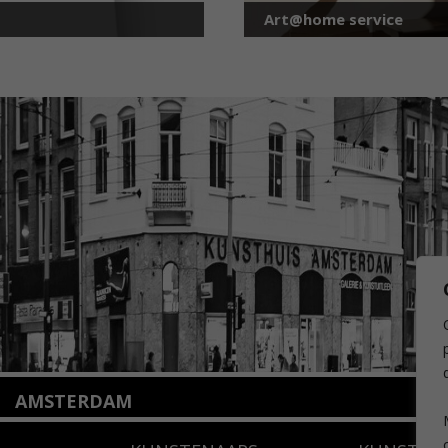
Art@home service
AMSTERDAM
Amstelveenseweg 135