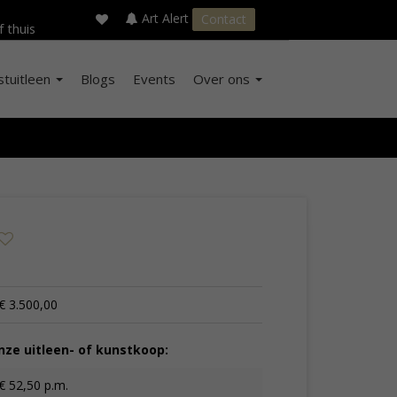
×
s
Art Alert
Contact
f thuis
stuitleen
Blogs
Events
Over ons
€ 3.500,00
ze uitleen- of kunstkoop:
€ 52,50 p.m.