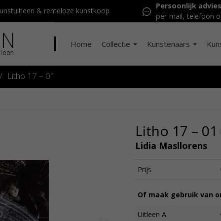
Persoonlijk advie
nstuitleen & renteloze kunstkoop
per mail, telefoon o
Home
Collectie
Kunstenaars
Kun
/
Litho 17 – 01
Litho 17 – 01
Lidia Masllorens
Prijs
Of maak gebruik van on
Uitleen A