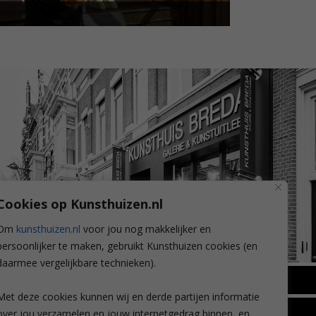
Cookies op Kunsthuizen.nl
Om
kunsthuizen.nl
voor jou nog makkelijker en
persoonlijker te maken, gebruikt Kunsthuizen cookies (en
daarmee vergelijkbare technieken).
BREDA
Met deze cookies kunnen wij en derde partijen informatie
Wilhelminastraat 11
over jou verzamelen en jouw internetgedrag binnen, en