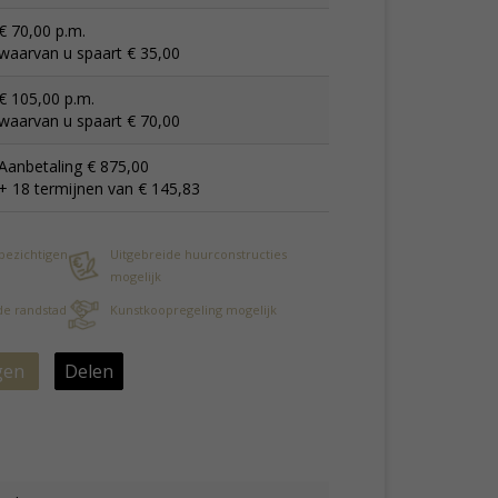
€ 70,00 p.m.
waarvan u spaart € 35,00
€ 105,00 p.m.
waarvan u spaart € 70,00
Aanbetaling € 875,00
+ 18 termijnen van € 145,83
 bezichtigen
Uitgebreide huurconstructies
mogelijk
 de randstad
Kunstkoopregeling mogelijk
gen
Delen