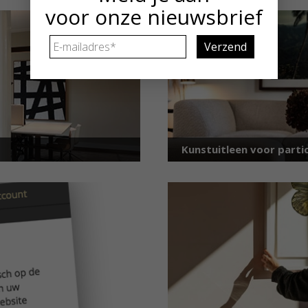
voor onze nieuwsbrief
E-
mailadres
*
Kunstuitleen voor partic