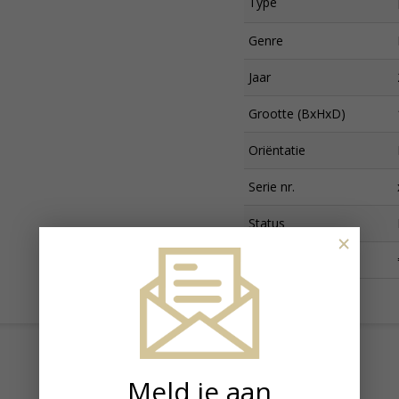
Type
Genre
Jaar
Grootte (BxHxD)
Oriëntatie
Serie nr.
Status
×
Prijs
Meld je aan