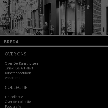
BREDA
Wilhelminastraat 11
OVER ONS
4818 SB Breda
+31 (0)76 5221309
info@kunsthuisbreda.nl
Over De Kunsthuizen
Uniek! De Art alert
Kunstcadeaubon
Lees meer
Vacatures
COLLECTIE
De collectie
Over de collectie
Fotografie