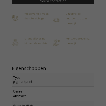
Neem contact op
Vrijblijvend 1 week
Uitgebreide
thuis bezichtigen
huurconstructies
mogelijk
Gratis aflevering
Kunstkoopregeling
binnen de randstad
mogelijk
Eigenschappen
Type
pigmentprint
Genre
Abstract
Grootte (BxH)