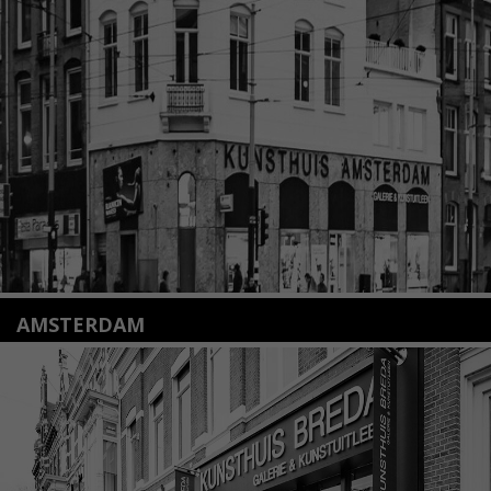
Nieuwstraat 35
2312 KA Leiden
+31(0)71 – 52 84 480
info@kunsthuisleiden.nl
Lees meer
AMSTERDAM
Amstelveenseweg 135
1075 VX Amsterdam
+31 (0)20 2332546
info@kunsthuisamsterdam.nl
Lees meer