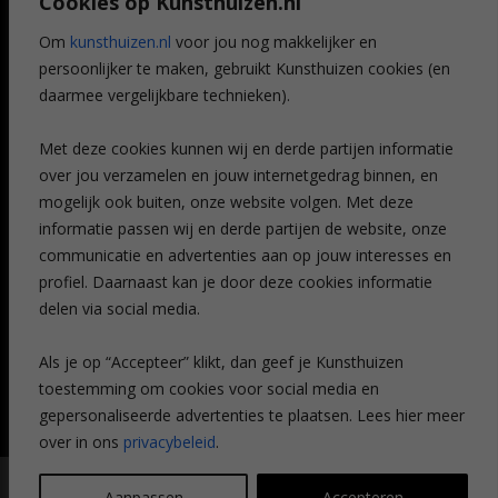
Cookies op Kunsthuizen.nl
Voordelen
Referenties
Om
kunsthuizen.nl
voor jou nog makkelijker en
Veelgestelde vragen
persoonlijker te maken, gebruikt Kunsthuizen cookies (en
CONTACT
daarmee vergelijkbare technieken).
Contact
Met deze cookies kunnen wij en derde partijen informatie
Leiden
over jou verzamelen en jouw internetgedrag binnen, en
Amsterdam
mogelijk ook buiten, onze website volgen. Met deze
Breda
Favorieten
informatie passen wij en derde partijen de website, onze
Mijn art alert
communicatie en advertenties aan op jouw interesses en
profiel. Daarnaast kan je door deze cookies informatie
delen via social media.
NIEUWSBRIEF
Als je op “Accepteer” klikt, dan geef je Kunsthuizen
toestemming om cookies voor social media en
gepersonaliseerde advertenties te plaatsen. Lees hier meer
over in ons
privacybeleid
.
© Kunsthuizen 2026 All rights reserved |
Disclaimer
|
Privacy
Aanpassen
Accepteren