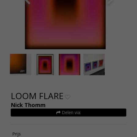
LOOM FLARE - Nick Thomm - De Kunsthuizen
LOOM FL
(1)
LOOM FLARE
Nick Thomm
Delen via:
Prijs