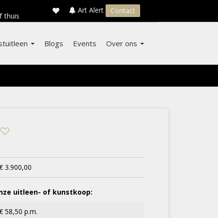
×
s
Art Alert
Contact
f thuis
stuitleen
Blogs
Events
Over ons
€ 3.900,00
ze uitleen- of kunstkoop:
€ 58,50 p.m.