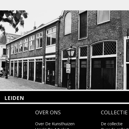
LEIDEN
Nieuwstraat 35
OVER ONS
COLLECTIE
2312 KA Leiden
+31(0)71 – 52 84 480
info@kunsthuisleiden.nl
Over De Kunsthuizen
De collectie