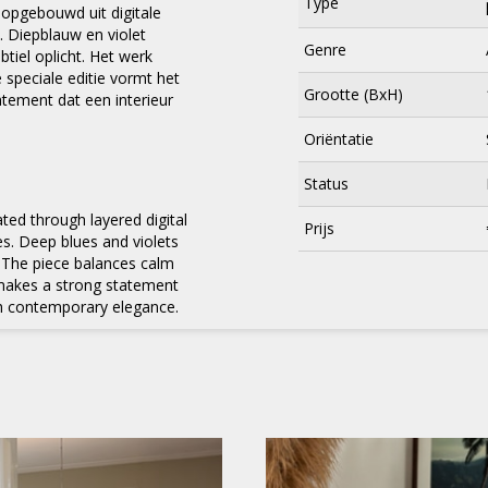
Type
 opgebouwd uit digitale
. Diepblauw en violet
Genre
tiel oplicht. Het werk
 speciale editie vormt het
Grootte (BxH)
atement dat een interieur
Oriëntatie
Status
ted through layered digital
Prijs
es. Deep blues and violets
×
 The piece balances calm
t makes a strong statement
ith contemporary elegance.
Meld je aan
voor onze nieuwsbrief