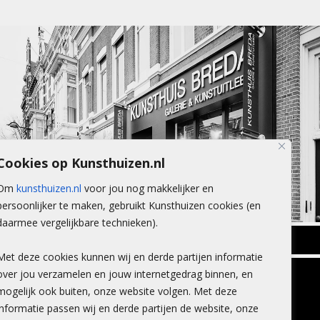
Cookies op Kunsthuizen.nl
Om
kunsthuizen.nl
voor jou nog makkelijker en
persoonlijker te maken, gebruikt Kunsthuizen cookies (en
daarmee vergelijkbare technieken).
BREDA
Met deze cookies kunnen wij en derde partijen informatie
Wilhelminastraat 11
over jou verzamelen en jouw internetgedrag binnen, en
TLEEN
CONTACT
4818 SB Breda
mogelijk ook buiten, onze website volgen. Met deze
+31 (0)76 5221309
n
info@kunsthuisbreda.nl
Contact
informatie passen wij en derde partijen de website, onze