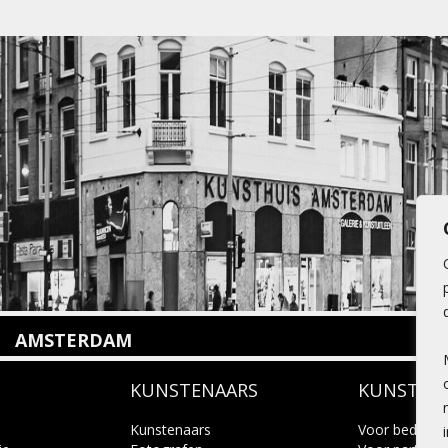
AMSTERDAM
Amstelveenseweg 135
KUNSTENAARS
KUNSTUI
1075 VX Amsterdam
+31 (0)20 2332546
info@kunsthuisamsterdam.nl
Kunstenaars
Voor bedrijve