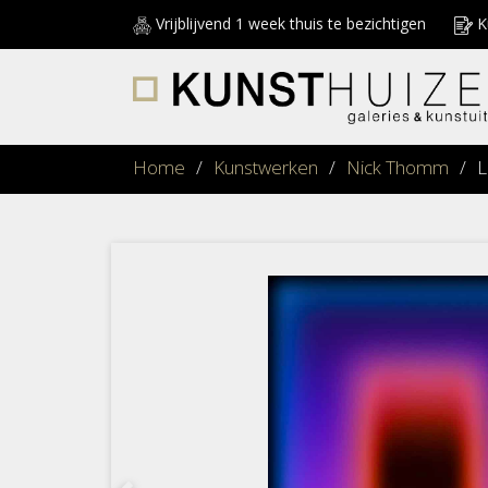
Vrijblijvend 1 week thuis te bezichtigen
Ku
Home
/
Kunstwerken
/
Nick Thomm
/