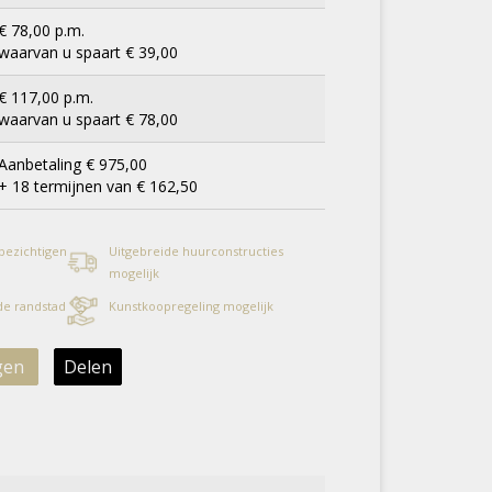
€ 78,00 p.m.
waarvan u spaart € 39,00
€ 117,00 p.m.
waarvan u spaart € 78,00
Aanbetaling € 975,00
+ 18 termijnen van € 162,50
 bezichtigen
Uitgebreide huurconstructies
mogelijk
 de randstad
Kunstkoopregeling mogelijk
gen
Delen