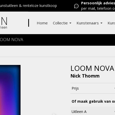
Persoonlijk advie
nstuitleen & renteloze kunstkoop
per mail, telefoon o
Home
Collectie
Kunstenaars
Kun
LOOM NOVA
LOOM NOVA
Nick Thomm
Prijs
Of maak gebruik van on
Uitleen A