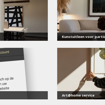
E-
mailadres
*
Kunstuitleen voor partic
Art@home service