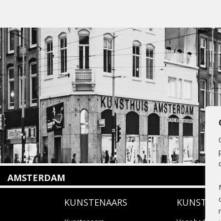
AMSTERDAM
Amstelveenseweg 135
KUNSTENAARS
KUNSTUI
1075 VX Amsterdam
+31 (0)20 2332546