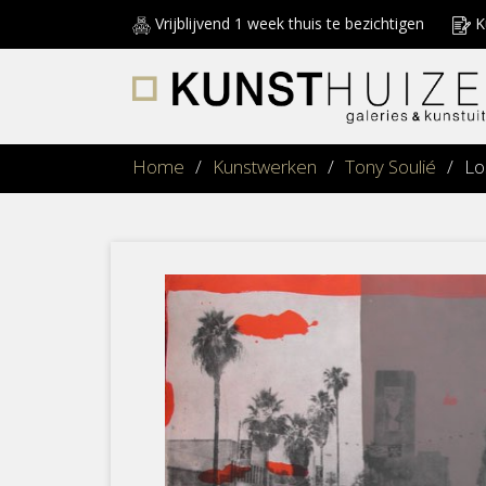
Vrijblijvend 1 week thuis te bezichtigen
Ku
Home
/
Kunstwerken
/
Tony Soulié
/
Lo