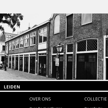
LEIDEN
Nieuwstraat 35
OVER ONS
COLLECTIE
2312 KA Leiden
+31(0)71 – 52 84 480