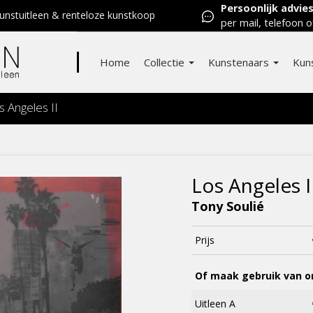
Persoonlijk advie
nstuitleen & renteloze kunstkoop
per mail, telefoon o
Home
Collectie
Kunstenaars
Kun
s Angeles II
Los Angeles I
Tony Soulié
Prijs
Of maak gebruik van on
Uitleen A