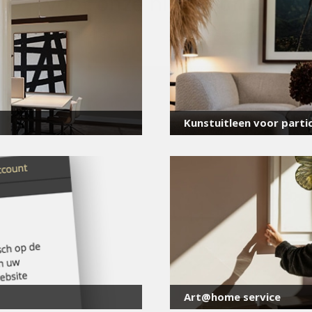
voor onze nieuwsbrief
E-
mailadres
*
Kunstuitleen voor partic
Art@home service