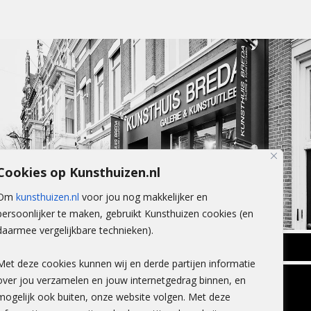
Cookies op Kunsthuizen.nl
Om
kunsthuizen.nl
voor jou nog makkelijker en
persoonlijker te maken, gebruikt Kunsthuizen cookies (en
daarmee vergelijkbare technieken).
BREDA
Met deze cookies kunnen wij en derde partijen informatie
Wilhelminastraat 11
over jou verzamelen en jouw internetgedrag binnen, en
TLEEN
CONTACT
4818 SB Breda
mogelijk ook buiten, onze website volgen. Met deze
+31 (0)76 5221309