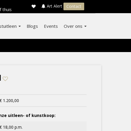
×
s
Art Alert
Contact
f thuis
stuitleen
Blogs
Events
Over ons
I
€ 1.200,00
ze uitleen- of kunstkoop:
€ 18,00 p.m.