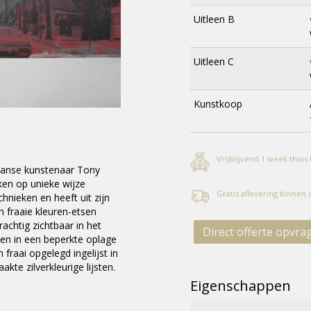
Uitleen B
Uitleen C
Kunstkoop
Vrijblijvend 1 week thuis
Franse kunstenaar Tony
eken op unieke wijze
Gratis aflevering binnen
nieken en heeft uit zijn
n fraaie kleuren-etsen
rachtig zichtbaar in het
Direct offerte opvra
sen in een beperkte oplage
 fraai opgelegd ingelijst in
te zilverkleurige lijsten.
Eigenschappen