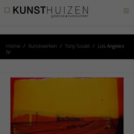
×
Home
/
Kunstwerken
/
Tony Soulié
/
Los Angeles
IV