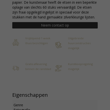
papier. De kunstenaar heeft de etsen in een beperkte
oplage van slechts 60 stuks vervaardigd. De etsen
zijn fraai opgelegd ingelijst in speciaal voor deze
stukken met de hand gemaakte zilverkleurige lijsten.
Neem contact op
Vrijblijvend 1 week
Uitgebreide
thuis bezichtigen
huurconstructies
mogelijk
Gratis aflevering
Kunstkoopregeling
binnen de randstad
mogelijk
Eigenschappen
Genre
Fotografie