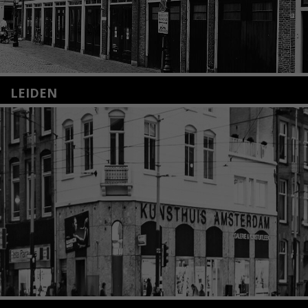
LEIDEN
Nieuwstraat 35
2312 KA Leiden
+31(0)71 – 52 84 480
info@kunsthuisleiden.nl
Lees meer