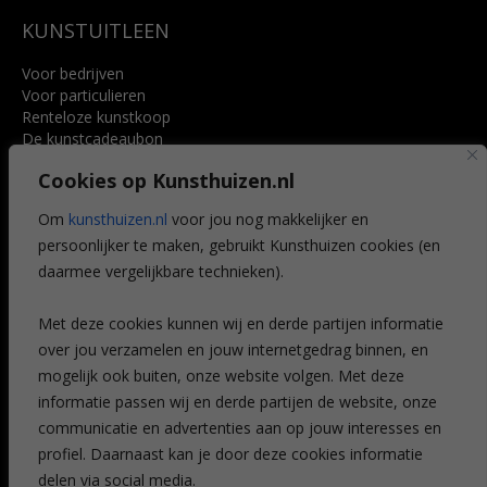
KUNSTUITLEEN
Voor bedrijven
Voor particulieren
Renteloze kunstkoop
De kunstcadeaubon
Art @ Home service
Cookies op Kunsthuizen.nl
Voordelen
Referenties
Om
kunsthuizen.nl
voor jou nog makkelijker en
Veelgestelde vragen
persoonlijker te maken, gebruikt Kunsthuizen cookies (en
CONTACT
daarmee vergelijkbare technieken).
Contact
Met deze cookies kunnen wij en derde partijen informatie
Leiden
over jou verzamelen en jouw internetgedrag binnen, en
Amsterdam
mogelijk ook buiten, onze website volgen. Met deze
Breda
Favorieten
informatie passen wij en derde partijen de website, onze
Mijn art alert
communicatie en advertenties aan op jouw interesses en
profiel. Daarnaast kan je door deze cookies informatie
delen via social media.
NIEUWSBRIEF