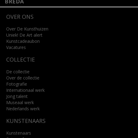
BREDA
Wilhelminastraat 11
OVER ONS
4818 SB Breda
+31 (0)76 5221309
info@kunsthuisbreda.nl
Over De Kunsthuizen
Uniek! De Art alert
Kunstcadeaubon
Lees meer
Vacatures
COLLECTIE
De collectie
Over de collectie
Fotografie
Internationaal werk
Jong talent
Museaal werk
Nederlands werk
KUNSTENAARS
Kunstenaars