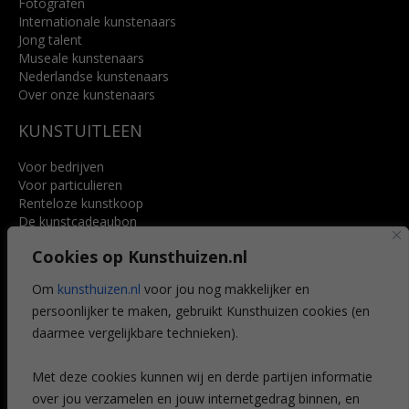
Fotografen
Internationale kunstenaars
Jong talent
Museale kunstenaars
Nederlandse kunstenaars
Over onze kunstenaars
KUNSTUITLEEN
Voor bedrijven
Voor particulieren
Renteloze kunstkoop
De kunstcadeaubon
Art @ Home service
Cookies op Kunsthuizen.nl
Voordelen
Referenties
Om
kunsthuizen.nl
voor jou nog makkelijker en
Veelgestelde vragen
persoonlijker te maken, gebruikt Kunsthuizen cookies (en
CONTACT
daarmee vergelijkbare technieken).
Contact
Met deze cookies kunnen wij en derde partijen informatie
Leiden
over jou verzamelen en jouw internetgedrag binnen, en
Amsterdam