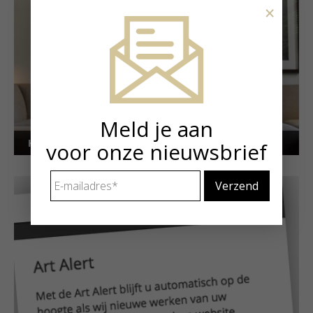
×
Meld je aan
Kunstuitleen voor particulieren
voor onze nieuwsbrief
E-
mailadres
*