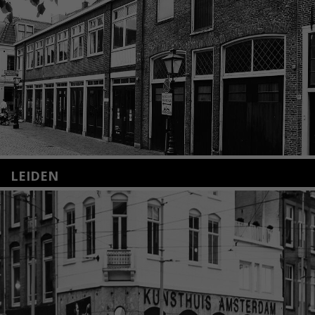
LEIDEN
Nieuwstraat 35
2312 KA Leiden
+31(0)71 – 52 84 480
info@kunsthuisleiden.nl
Lees meer