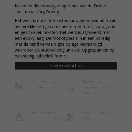
Mixed media monotype op linnen van de Duitse
kunstenaar Jörg Döring.
Het werk is door de kunstenaar opgebouwd uit fraaie
heldere kleuren gecombineerd met foto’s, typografie
en geschreven teksten. Het werk is afgewerkt met
een epoxy laag. De monotypes zijn in een volledig
met de hand vervaardigde oplage vervaardigd
waardoor elk stuk volledig uniek is. Opgespannen op
een stevig dubbeldik frame.
Neem contact op
Vrijblijvend 1 week
Uitgebreide
thuis bezichtigen
huurconstructies
mogelijk
Gratis aflevering
Kunstkoopregeling
binnen de randstad
mogelijk