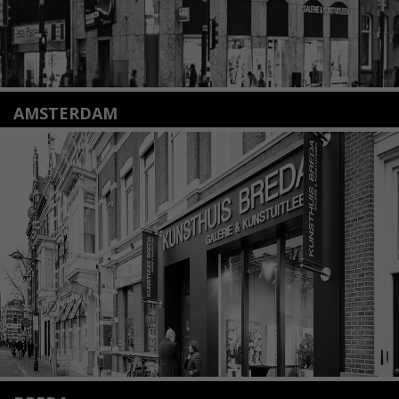
AMSTERDAM
Amstelveenseweg 135
1075 VX Amsterdam
+31 (0)20 2332546
info@kunsthuisamsterdam.nl
Lees meer