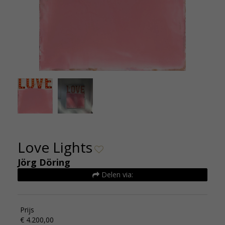
love_lights
Jorg Do
Love Lights
Jörg Döring
Delen via:
Prijs
€ 4.200,00