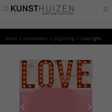
×
Home
/
Kunstwerken
/
Jörg Döring
/
Love Lights