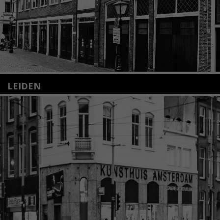
LEIDEN
Nieuwstraat 35
2312 KA Leiden
+31(0)71 – 52 84 480
info@kunsthuisleiden.nl
Lees meer