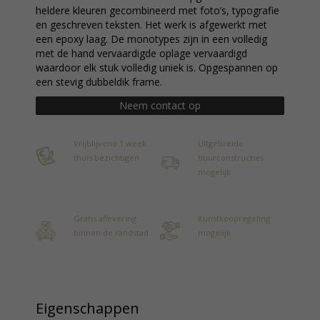
heldere kleuren gecombineerd met foto’s, typografie
en geschreven teksten. Het werk is afgewerkt met
een epoxy laag. De monotypes zijn in een volledig
met de hand vervaardigde oplage vervaardigd
waardoor elk stuk volledig uniek is. Opgespannen op
een stevig dubbeldik frame.
Neem contact op
Vrijblijvend 1 week
Uitgebreide
thuis bezichtigen
huurconstructies
mogelijk
Gratis aflevering
Kunstkoopregeling
binnen de randstad
mogelijk
Eigenschappen