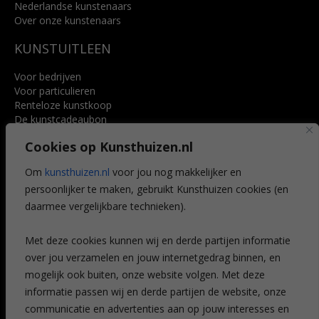
Nederlandse kunstenaars
Over onze kunstenaars
KUNSTUITLEEN
Voor bedrijven
Voor particulieren
Renteloze kunstkoop
De kunstcadeaubon
Art @ Home service
Cookies op Kunsthuizen.nl
Voordelen
Referenties
Om
kunsthuizen.nl
voor jou nog makkelijker en
Veelgestelde vragen
persoonlijker te maken, gebruikt Kunsthuizen cookies (en
CONTACT
daarmee vergelijkbare technieken).
Contact
Met deze cookies kunnen wij en derde partijen informatie
Leiden
over jou verzamelen en jouw internetgedrag binnen, en
Amsterdam
mogelijk ook buiten, onze website volgen. Met deze
Breda
Favorieten
informatie passen wij en derde partijen de website, onze
Mijn art alert
communicatie en advertenties aan op jouw interesses en