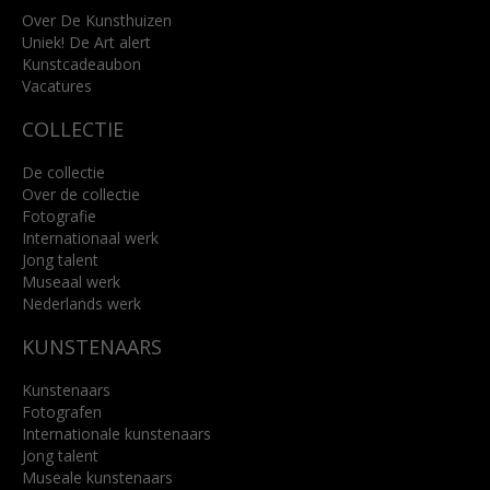
info@kunsthuisbreda.nl
Over De Kunsthuizen
Uniek! De Art alert
Kunstcadeaubon
Lees meer
Vacatures
COLLECTIE
De collectie
Over de collectie
Fotografie
Internationaal werk
Jong talent
Museaal werk
Nederlands werk
KUNSTENAARS
Kunstenaars
Fotografen
Internationale kunstenaars
Jong talent
Museale kunstenaars