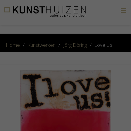
×
Home
/
Kunstwerken
/
Jörg Döring
/
Love Us