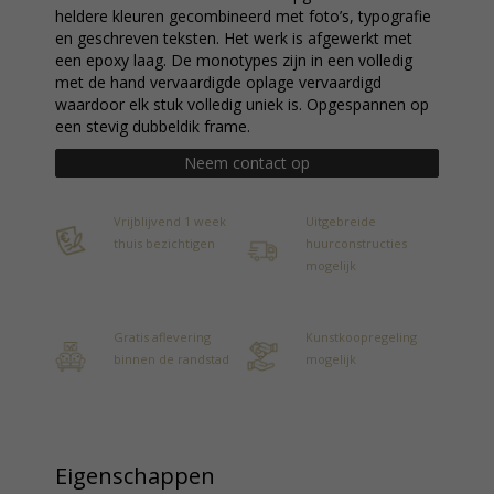
heldere kleuren gecombineerd met foto’s, typografie
en geschreven teksten. Het werk is afgewerkt met
een epoxy laag. De monotypes zijn in een volledig
met de hand vervaardigde oplage vervaardigd
waardoor elk stuk volledig uniek is. Opgespannen op
een stevig dubbeldik frame.
Neem contact op
Vrijblijvend 1 week
Uitgebreide
thuis bezichtigen
huurconstructies
mogelijk
Gratis aflevering
Kunstkoopregeling
binnen de randstad
mogelijk
Eigenschappen