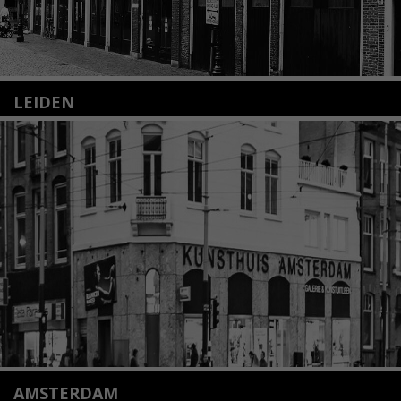
LEIDEN
Nieuwstraat 35
2312 KA Leiden
+31(0)71 – 52 84 480
info@kunsthuisleiden.nl
Lees meer
AMSTERDAM