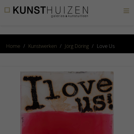
×
Home
/
Kunstwerken
/
Jörg Döring
/
Love Us