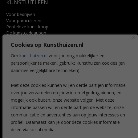
KUNSTUITLEEN
Voor bedrijven
Voor particulieren
Renteloze kunstkoop
De kunstcadeaubon
Art @ Home service
Cookies op Kunsthuizen.nl
Voordelen
Referenties
Om
kunsthuizen.nl
voor jou nog makkelijker en
Veelgestelde vragen
persoonlijker te maken, gebruikt Kunsthuizen cookies (en
CONTACT
daarmee vergelijkbare technieken).
Contact
Met deze cookies kunnen wij en derde partijen informatie
Leiden
over jou verzamelen en jouw internetgedrag binnen, en
Amsterdam
mogelijk ook buiten, onze website volgen. Met deze
Breda
Favorieten
informatie passen wij en derde partijen de website, onze
Mijn art alert
communicatie en advertenties aan op jouw interesses en
profiel. Daarnaast kan je door deze cookies informatie
delen via social media.
NIEUWSBRIEF