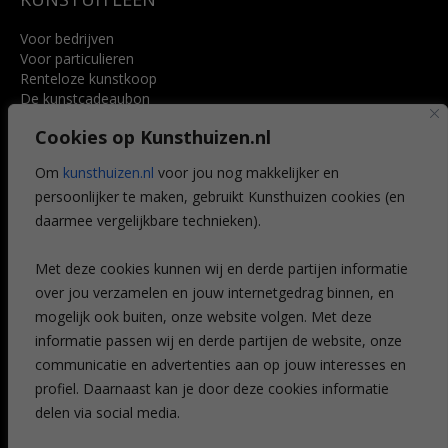
Voor bedrijven
Voor particulieren
Renteloze kunstkoop
De kunstcadeaubon
Art @ Home service
Cookies op Kunsthuizen.nl
Voordelen
Referenties
Om
kunsthuizen.nl
voor jou nog makkelijker en
Veelgestelde vragen
persoonlijker te maken, gebruikt Kunsthuizen cookies (en
CONTACT
daarmee vergelijkbare technieken).
Contact
Met deze cookies kunnen wij en derde partijen informatie
Leiden
over jou verzamelen en jouw internetgedrag binnen, en
Amsterdam
mogelijk ook buiten, onze website volgen. Met deze
Breda
Favorieten
informatie passen wij en derde partijen de website, onze
Mijn art alert
communicatie en advertenties aan op jouw interesses en
profiel. Daarnaast kan je door deze cookies informatie
delen via social media.
NIEUWSBRIEF