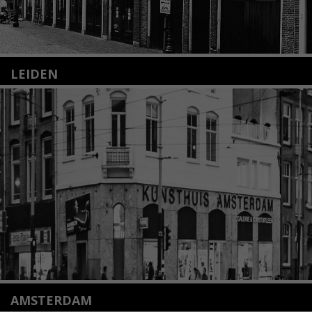
LEIDEN
Nieuwstraat 35
2312 KA Leiden
+31(0)71 – 52 84 480
info@kunsthuisleiden.nl
Lees meer
AMSTERDAM