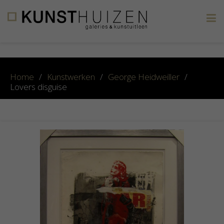
×
Home
/
Kunstwerken
/
George Heidweiller
/
Lovers disguise