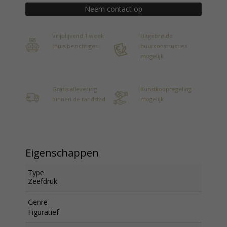
Neem contact op
Vrijblijvend 1 week
Uitgebreide
thuis bezichtigen
huurconstructies
mogelijk
Gratis aflevering
Kunstkoopregeling
binnen de randstad
mogelijk
Eigenschappen
Type
Zeefdruk
Genre
Figuratief