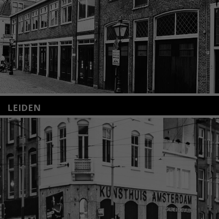
LEIDEN
Nieuwstraat 35
2312 KA Leiden
+31(0)71 – 52 84 480
info@kunsthuisleiden.nl
Lees meer