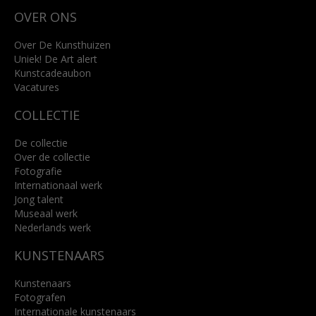
Wilhelminastraat 11
OVER ONS
4818 SB Breda
+31 (0)76 5221309
info@kunsthuisbreda.nl
Over De Kunsthuizen
Uniek! De Art alert
Kunstcadeaubon
Lees meer
Vacatures
COLLECTIE
De collectie
Over de collectie
Fotografie
Internationaal werk
Jong talent
Museaal werk
Nederlands werk
KUNSTENAARS
Kunstenaars
Fotografen
Internationale kunstenaars