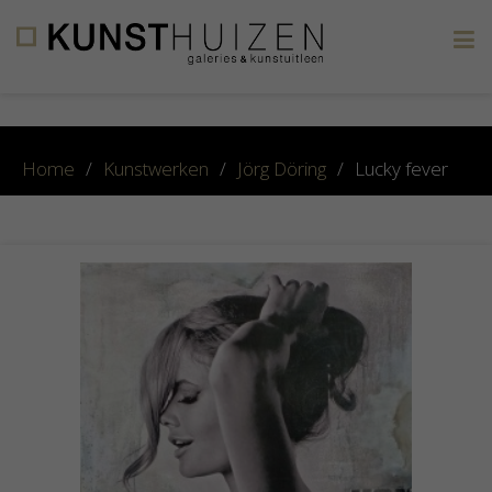
×
Home
/
Kunstwerken
/
Jörg Döring
/
Lucky fever