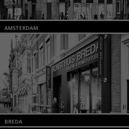
AMSTERDAM
Amstelveenseweg 135
1075 VX Amsterdam
+31 (0)20 2332546
info@kunsthuisamsterdam.nl
Lees meer
BREDA