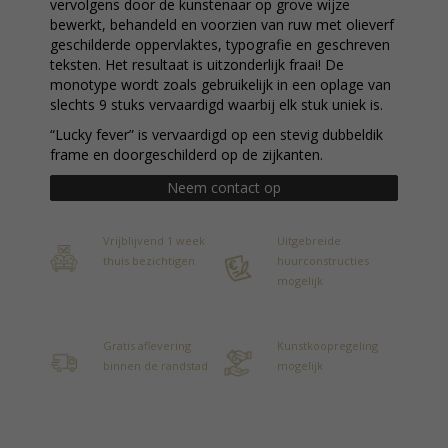
vervolgens door de kunstenaar op grove wijze
bewerkt, behandeld en voorzien van ruw met olieverf
geschilderde oppervlaktes, typografie en geschreven
teksten. Het resultaat is uitzonderlijk fraai! De
monotype wordt zoals gebruikelijk in een oplage van
slechts 9 stuks vervaardigd waarbij elk stuk uniek is.
“Lucky fever” is vervaardigd op een stevig dubbeldik
frame en doorgeschilderd op de zijkanten.
Neem contact op
Vrijblijvend 1 week
Uitgebreide
thuis bezichtigen
huurconstructies
mogelijk
Gratis aflevering
Kunstkoopregeling
binnen de randstad
mogelijk