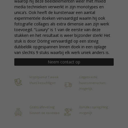
waarop hij deze beeldelementen weer met mixed
media technieken verwerkt in zijn monotypes en
unica’s. Ook heeft de kunstenaar een aantal
experimentele doeken vervaardigd waarin hij ook
fotografie collages als extra dimensie aan zijn werk
toevoegd. “Luxury” is 1 van de eerste van deze
stukken en het resultaat is weer bijzonder sterk! Het
stuk is door Döring vervaardigd op een stevig
dubbeldik opgespannen linnen doek in een oplage
van slechts 9 stuks waarbij elk werk uniek anders is.
Neem contact op
Vrijblijvend 1 week
Uitgebreide
thuis bezichtigen
huurconstructies
mogelijk
Gratis aflevering
Kunstkoopregeling
binnen de randstad
mogelijk