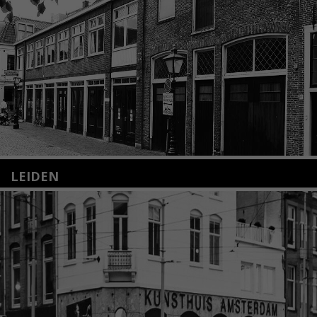
LEIDEN
Nieuwstraat 35
2312 KA Leiden
+31(0)71 – 52 84 480
info@kunsthuisleiden.nl
Lees meer