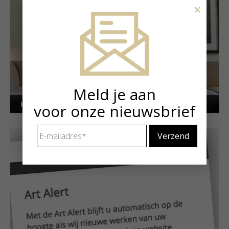
×
Meld je aan
Kunstuitleen voor particulieren
voor onze nieuwsbrief
E-
mailadres
*