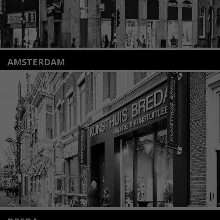
AMSTERDAM
Amstelveenseweg 135
1075 VX Amsterdam
+31 (0)20 2332546
info@kunsthuisamsterdam.nl
Lees meer