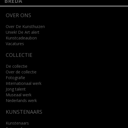
BREDA
Wilhelminastraat 11
OVER ONS
4818 SB Breda
+31 (0)76 5221309
info@kunsthuisbreda.nl
Over De Kunsthuizen
Uniek! De Art alert
Kunstcadeaubon
Lees meer
Vacatures
COLLECTIE
De collectie
Over de collectie
Fotografie
Internationaal werk
Jong talent
Museaal werk
Nederlands werk
KUNSTENAARS
Kunstenaars