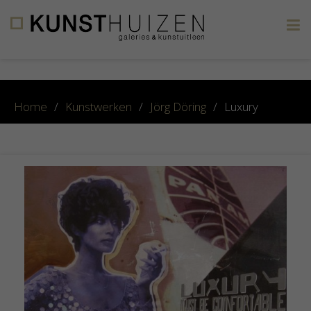
×
Home
/
Kunstwerken
/
Jörg Döring
/
Luxury