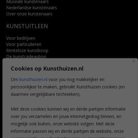
Museale kunstenaars
Nederlandse kunstenaars
Over onze kunstenaars
KUNSTUITLEEN
Voor bedrijven
Voor particulieren
Renteloze kunstkoop
De kunstcadeaubon
Art @ Home service
Cookies op Kunsthuizen.nl
Voordelen
Referenties
Om
kunsthuizen.nl
voor jou nog makkelijker en
Veelgestelde vragen
persoonlijker te maken, gebruikt Kunsthuizen cookies (en
CONTACT
daarmee vergelijkbare technieken).
Contact
Met deze cookies kunnen wij en derde partijen informatie
Leiden
over jou verzamelen en jouw internetgedrag binnen, en
Amsterdam
mogelijk ook buiten, onze website volgen. Met deze
Breda
Favorieten
informatie passen wij en derde partijen de website, onze
Mijn art alert