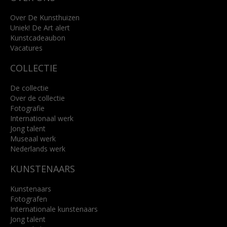
+31 (0)76 5221309
info@kunsthuisbreda.nl
Over De Kunsthuizen
Uniek! De Art alert
Kunstcadeaubon
Lees meer
Vacatures
COLLECTIE
De collectie
Over de collectie
Fotografie
Internationaal werk
Jong talent
Museaal werk
Nederlands werk
KUNSTENAARS
Kunstenaars
Fotografen
Internationale kunstenaars
Jong talent