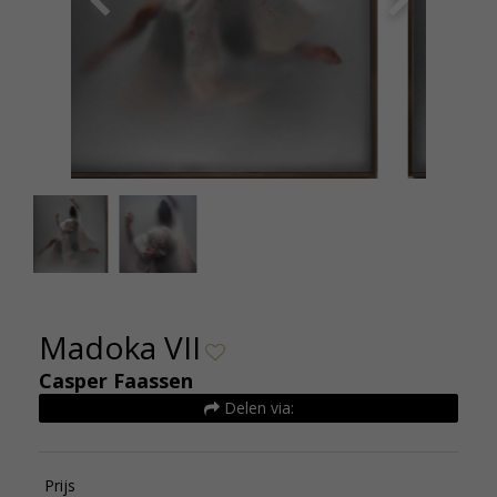
Casper Faassen Madoka 7 200 x 150 editie 3 De
Kunsthuizen
Madoka VII
Casper Faassen
Delen via:
Prijs