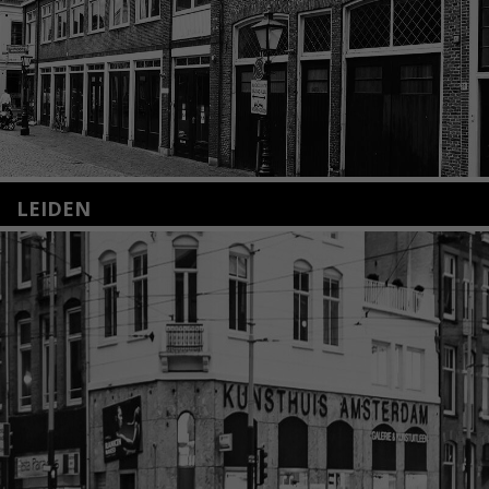
LEIDEN
Nieuwstraat 35
2312 KA Leiden
+31(0)71 – 52 84 480
info@kunsthuisleiden.nl
Lees meer