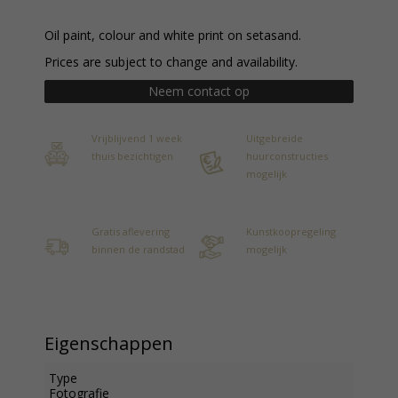
Oil paint, colour and white print on setasand.
Prices are subject to change and availability.
Neem contact op
Vrijblijvend 1 week
Uitgebreide
thuis bezichtigen
huurconstructies
mogelijk
Gratis aflevering
Kunstkoopregeling
binnen de randstad
mogelijk
Eigenschappen
Type
Fotografie