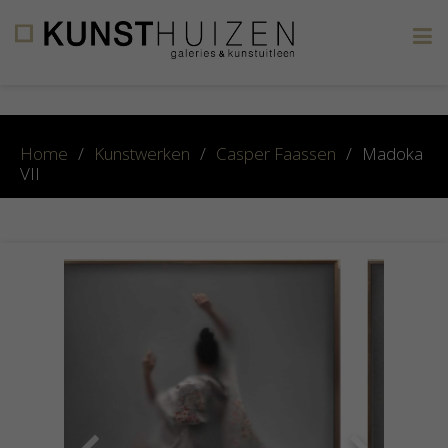
×
Home
/
Kunstwerken
/
Casper Faassen
/
Madoka
VII