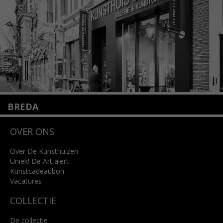
Lees meer
BREDA
Wilhelminastraat 11
OVER ONS
4818 SB Breda
+31 (0)76 5221309
info@kunsthuisbreda.nl
Over De Kunsthuizen
Uniek! De Art alert
Kunstcadeaubon
Lees meer
Vacatures
COLLECTIE
De collectie