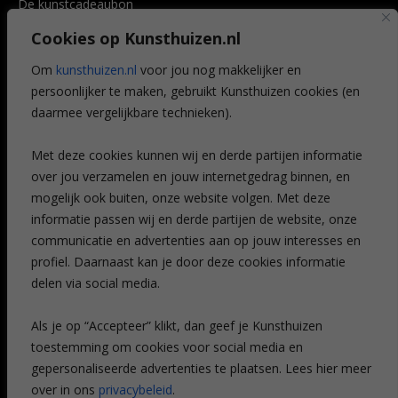
De kunstcadeaubon
Art @ Home service
Cookies op Kunsthuizen.nl
Voordelen
Referenties
Om
kunsthuizen.nl
voor jou nog makkelijker en
Veelgestelde vragen
persoonlijker te maken, gebruikt Kunsthuizen cookies (en
CONTACT
daarmee vergelijkbare technieken).
Contact
Met deze cookies kunnen wij en derde partijen informatie
Leiden
over jou verzamelen en jouw internetgedrag binnen, en
Amsterdam
mogelijk ook buiten, onze website volgen. Met deze
Breda
Favorieten
informatie passen wij en derde partijen de website, onze
Mijn art alert
communicatie en advertenties aan op jouw interesses en
profiel. Daarnaast kan je door deze cookies informatie
delen via social media.
NIEUWSBRIEF
Als je op “Accepteer” klikt, dan geef je Kunsthuizen
toestemming om cookies voor social media en
gepersonaliseerde advertenties te plaatsen. Lees hier meer
over in ons
privacybeleid
.