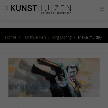
×
Home
/
Kunstwerken
/
Jörg Döring
/
Make my day