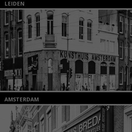
LEIDEN
Nieuwstraat 35
2312 KA Leiden
+31(0)71 – 52 84 480
info@kunsthuisleiden.nl
Lees meer
AMSTERDAM
Amstelveenseweg 135
1075 VX Amsterdam
+31 (0)20 2332546
info@kunsthuisamsterdam.nl