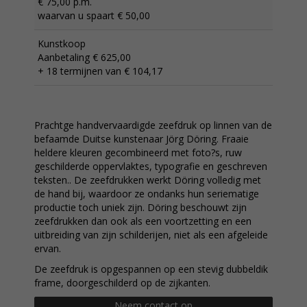
€ 75,00 p.m.
waarvan u spaart € 50,00
Kunstkoop
Aanbetaling € 625,00
+ 18 termijnen van € 104,17
Prachtge handvervaardigde zeefdruk op linnen van de
befaamde Duitse kunstenaar Jörg Döring. Fraaie
heldere kleuren gecombineerd met foto?s, ruw
geschilderde oppervlaktes, typografie en geschreven
teksten.. De zeefdrukken werkt Döring volledig met
de hand bij, waardoor ze ondanks hun seriematige
productie toch uniek zijn. Döring beschouwt zijn
zeefdrukken dan ook als een voortzetting en een
uitbreiding van zijn schilderijen, niet als een afgeleide
ervan.
De zeefdruk is opgespannen op een stevig dubbeldik
frame, doorgeschilderd op de zijkanten.
Neem contact op