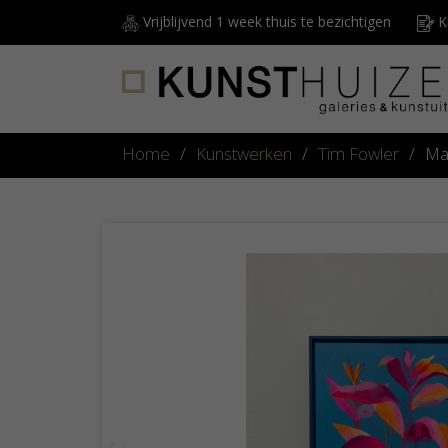
Vrijblijvend 1 week thuis te bezichtigen
Ku
Home
/
Kunstwerken
/
Tim Fowler
/
Ma