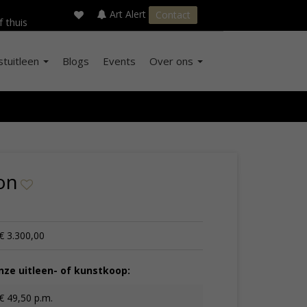
×
s
Art Alert
Contact
f thuis
stuitleen
Blogs
Events
Over ons
on
€ 3.300,00
ze uitleen- of kunstkoop:
€ 49,50 p.m.