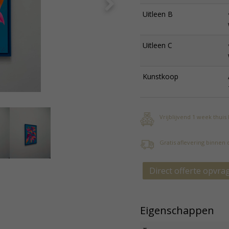
Uitleen B
Uitleen C
Kunstkoop
Vrijblijvend 1 week thuis
Gratis aflevering binnen
Direct offerte opvra
Eigenschappen