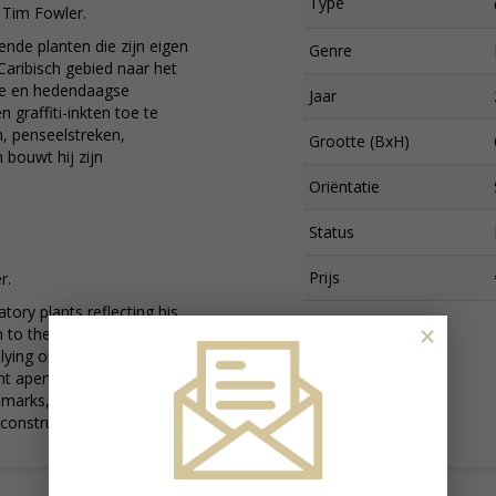
Type
 Tim Fowler.
ende planten die zijn eigen
Genre
Caribisch gebied naar het
nele en hedendaagse
Jaar
n graffiti-inkten toe te
n, penseelstreken,
Grootte (BxH)
 bouwt hij zijn
Oriëntatie
Status
Prijs
r.
tory plants reflecting his
×
 to the UK. He subverts
ng oil, acrylic, spray,
ent aperture caps and
marks, strokes, drips,
onstructing his exciting