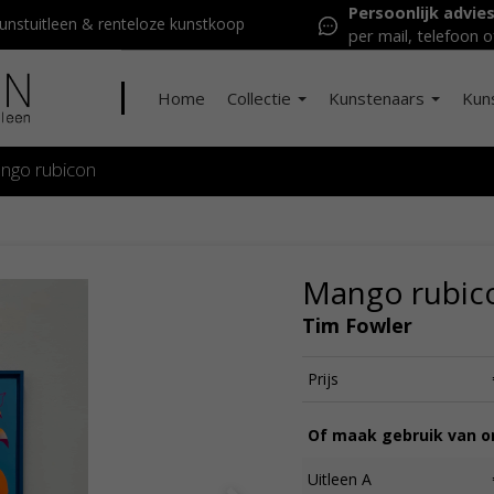
Persoonlijk advie
nstuitleen & renteloze kunstkoop
per mail, telefoon o
Home
Collectie
Kunstenaars
Kun
ngo rubicon
Mango rubic
Tim Fowler
Prijs
Of maak gebruik van on
Uitleen A