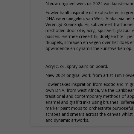
Nieuw origineel werk uit 2024 van kunstenaar
Fowler haalt inspiratie uit exotische en migrer
DNA weerspiegelen, van West-Afrika, via het 
Verenigd Koninkrijk. Hij subverteert traditio
methoden door olie, acryl, spuitverf, glazuur e
passen. Hiermee creëert hij doelgerichte lijne
druppels, schrapen en vegen over het doek en
opwindende en dynamische kunstwerken op.
—
Acrylic, oil, spray paint on board.
New 2024 original work from artist Tim Fowle
Fowler takes inspiration from exotic and migra
own DNA, from west Africa, via the Caribbean
traditional and contemporary methods of applyi
enamel and graffiti inks using brushes, differ
marker paint mops to orchestrate purposeful 
scrapes and smears across the canvas whilst c
and dynamic artworks.