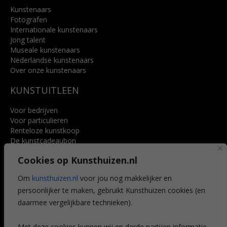
Kunstenaars
Fotografen
Internationale kunstenaars
Jong talent
Museale kunstenaars
Nederlandse kunstenaars
Over onze kunstenaars
KUNSTUITLEEN
Voor bedrijven
Voor particulieren
Renteloze kunstkoop
De kunstcadeaubon
Art @ Home service
Cookies op Kunsthuizen.nl
Voordelen
Referenties
Om
kunsthuizen.nl
voor jou nog makkelijker en
Veelgestelde vragen
persoonlijker te maken, gebruikt Kunsthuizen cookies (en
CONTACT
daarmee vergelijkbare technieken).
Contact
Met deze cookies kunnen wij en derde partijen informatie