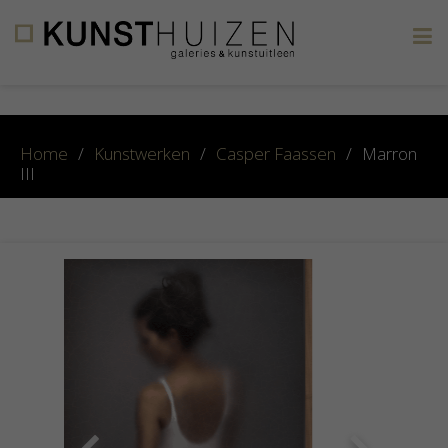
×
Home
/
Kunstwerken
/
Casper Faassen
/
Marron
III