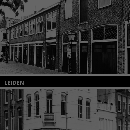
LEIDEN
Nieuwstraat 35
2312 KA Leiden
+31(0)71 – 52 84 480
info@kunsthuisleiden.nl
Lees meer