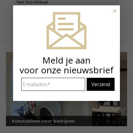
Niet beschikbaar
×
Prijs
€ 7.700,00
Meld je aan
voor onze nieuwsbrief
E-
mailadres
*
Kunstuitleen voor bedrijven