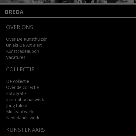
BREDA
Wilhelminastraat 11
OVER ONS
4818 SB Breda
+31 (0)76 5221309
info@kunsthuisbreda.nl
Over De Kunsthuizen
Uniek! De Art alert
Kunstcadeaubon
Lees meer
Vacatures
COLLECTIE
De collectie
Over de collectie
Fotografie
Internationaal werk
Jong talent
Museaal werk
Nederlands werk
KUNSTENAARS