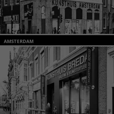
AMSTERDAM
Amstelveenseweg 135
1075 VX Amsterdam
+31 (0)20 2332546
info@kunsthuisamsterdam.nl
Lees meer