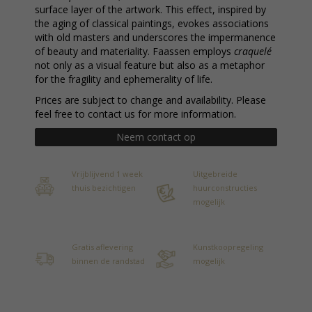
surface layer of the artwork. This effect, inspired by
the aging of classical paintings, evokes associations
with old masters and underscores the impermanence
of beauty and materiality. Faassen employs
craquelé
not only as a visual feature but also as a metaphor
for the fragility and ephemerality of life.
Prices are subject to change and availability. Please
feel free to contact us for more information.
Neem contact op
Vrijblijvend 1 week
Uitgebreide
thuis bezichtigen
huurconstructies
mogelijk
Gratis aflevering
Kunstkoopregeling
binnen de randstad
mogelijk