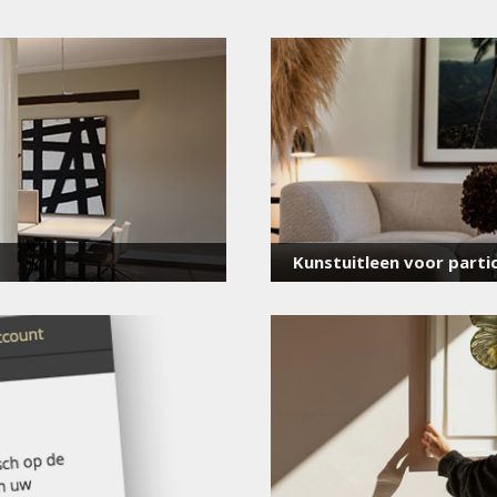
Meld je aan
voor onze nieuwsbrief
E-
mailadres
*
Kunstuitleen voor partic