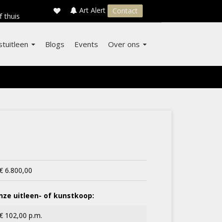
×
s
Art Alert
Contact
f thuis
stuitleen
Blogs
Events
Over ons
€ 6.800,00
ze uitleen- of kunstkoop:
€ 102,00 p.m.