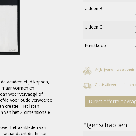
Uitleen B
Uitleen C
Kunstkoop
Vrijblijvend 1 week thuis
s de academietijd koppen,
Gratis aflevering binnen
en maar vormen en
, dan weer vervaagd of
 liefde voor oude verweerde
Direct offerte opvra
n creatie. ‘Het laten
zen van het 2-dimensionale
Eigenschappen
t over het aankleden van
lijke aandacht die hij kan