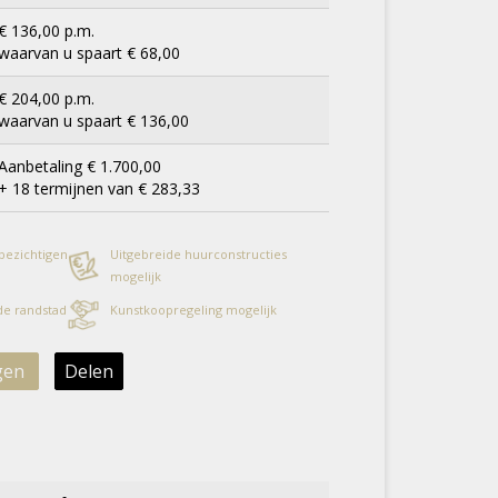
€ 136,00 p.m.
waarvan u spaart € 68,00
€ 204,00 p.m.
waarvan u spaart € 136,00
Aanbetaling € 1.700,00
+ 18 termijnen van € 283,33
 bezichtigen
Uitgebreide huurconstructies
mogelijk
 de randstad
Kunstkoopregeling mogelijk
gen
Delen