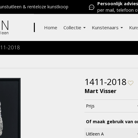
Persoonlijk advie
nstuitleen & renteloze kunstkoop
per mail, telefoon o
Home
Collectie
Kunstenaars
Kun
11-2018
1411-2018
Mart Visser
Prijs
Of maak gebruik van on
Uitleen A