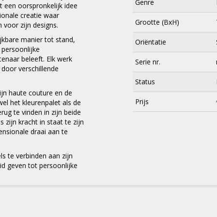
Genre
at een oorspronkelijk idee
ionale creatie waar
Grootte (BxH)
 voor zijn designs.
jkbare manier tot stand,
Oriëntatie
e persoonlijke
tenaar beleeft. Elk werk
Serie nr.
 door verschillende
Status
zijn haute couture en de
Prijs
wel het kleurenpalet als de
rug te vinden in zijn beide
zijn kracht in staat te zijn
ensionale draai aan te
×
ls te verbinden aan zijn
eid geven tot persoonlijke