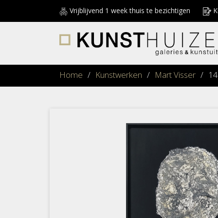
Vrijblijvend 1 week thuis te bezichtigen
Ku
Home
/
Kunstwerken
/
Mart Visser
/
14