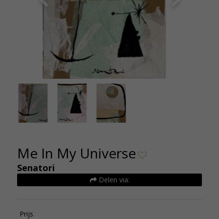
Me In My Universe 2026 - Selwyn Senatori -
Me In 
Kunsthuizen 2
Me In My Universe
Senatori
Delen via:
Prijs