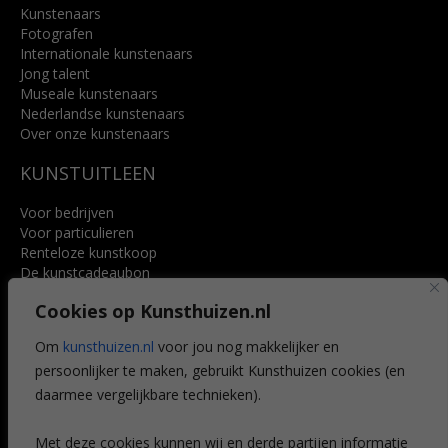
Kunstenaars
Fotografen
Internationale kunstenaars
Jong talent
Museale kunstenaars
Nederlandse kunstenaars
Over onze kunstenaars
KUNSTUITLEEN
Voor bedrijven
Voor particulieren
Renteloze kunstkoop
De kunstcadeaubon
Art @ Home service
Cookies op Kunsthuizen.nl
Voordelen
Referenties
Om
kunsthuizen.nl
voor jou nog makkelijker en
Veelgestelde vragen
persoonlijker te maken, gebruikt Kunsthuizen cookies (en
CONTACT
daarmee vergelijkbare technieken).
Contact
Met deze cookies kunnen wij en derde partijen informatie