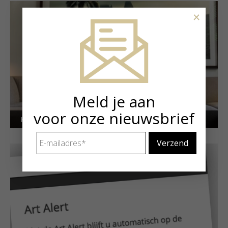
×
Meld je aan
voor onze nieuwsbrief
Kunstuitleen voor particulieren
E-
mailadres
*