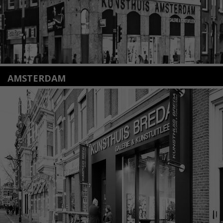
AMSTERDAM
Amstelveenseweg 135
1075 VX Amsterdam
+31 (0)20 2332546
info@kunsthuisamsterdam.nl
Lees meer