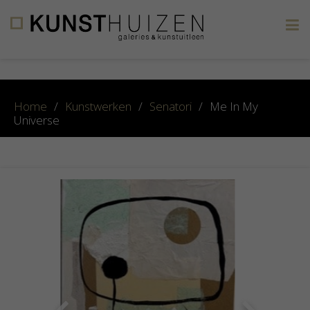
×
Home
/
Kunstwerken
/
Senatori
/
Me In My
Universe