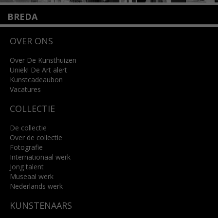
BREDA
Wilhelminastraat 11
OVER ONS
4818 SB Breda
+31 (0)76 5221309
info@kunsthuisbreda.nl
Over De Kunsthuizen
Uniek! De Art alert
Kunstcadeaubon
Lees meer
Vacatures
COLLECTIE
De collectie
Over de collectie
Fotografie
Internationaal werk
Jong talent
Museaal werk
Nederlands werk
KUNSTENAARS