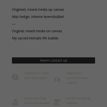
Origineel, mixed media op canvas
Mijn heilige, intieme levensbubbel.
—
Original, mixed media on canvas
My sacred intimate life bubble.
Neem contact op
Vrijblijvend 1 week
Uitgebreide
thuis bezichtigen
huurconstructies
mogelijk
Gratis aflevering
Kunstkoopregeling
binnen de randstad
mogelijk