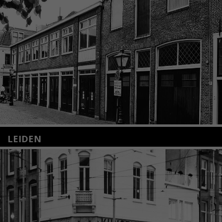
LEIDEN
Nieuwstraat 35
2312 KA Leiden
+31(0)71 – 52 84 480
info@kunsthuisleiden.nl
Lees meer