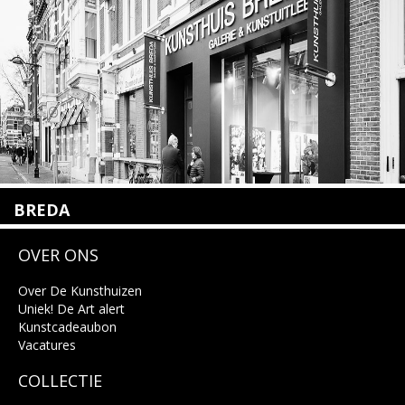
Lees meer
BREDA
Wilhelminastraat 11
OVER ONS
4818 SB Breda
+31 (0)76 5221309
info@kunsthuisbreda.nl
Over De Kunsthuizen
Uniek! De Art alert
Kunstcadeaubon
Lees meer
Vacatures
COLLECTIE