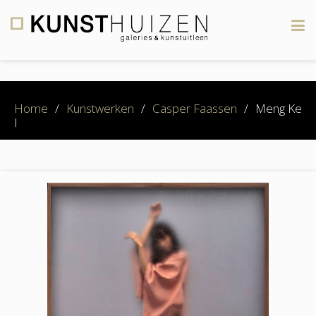
×
Home
/
Kunstwerken
/
Casper Faassen
/
Meng Ke
I