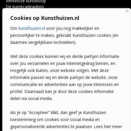
Renteloze kunstkoop
De kunstcadeaubon
Art @ Home service
Cookies op Kunsthuizen.nl
Voordelen
Referenties
Om
kunsthuizen.nl
voor jou nog makkelijker en
Veelgestelde vragen
persoonlijker te maken, gebruikt Kunsthuizen cookies (en
CONTACT
daarmee vergelijkbare technieken).
Contact
Met deze cookies kunnen wij en derde partijen informatie
Leiden
over jou verzamelen en jouw internetgedrag binnen, en
Amsterdam
mogelijk ook buiten, onze website volgen. Met deze
Breda
Favorieten
informatie passen wij en derde partijen de website, onze
Mijn art alert
communicatie en advertenties aan op jouw interesses en
profiel. Daarnaast kan je door deze cookies informatie
delen via social media.
NIEUWSBRIEF
Als je op “Accepteer” klikt, dan geef je Kunsthuizen
toestemming om cookies voor social media en
gepersonaliseerde advertenties te plaatsen. Lees hier meer