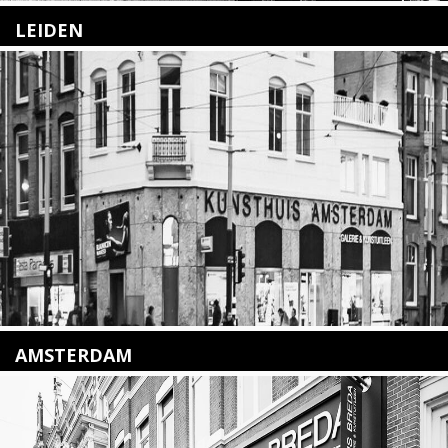
LEIDEN
Nieuwstraat 35
2312 KA Leiden
+31(0)71 – 52 84 480
info@kunsthuisleiden.nl
Lees meer
AMSTERDAM
Amstelveenseweg 135
1075 VX Amsterdam
+31 (0)20 2332546
info@kunsthuisamsterdam.nl