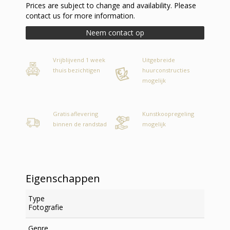
Prices are subject to change and availability. Please
contact us for more information.
Neem contact op
Vrijblijvend 1 week
Uitgebreide
thuis bezichtigen
huurconstructies
mogelijk
Gratis aflevering
Kunstkoopregeling
binnen de randstad
mogelijk
Eigenschappen
Type
Fotografie
Genre