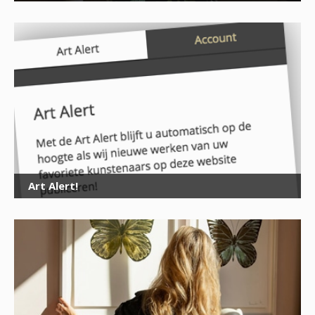
×
Art Alert!
Meld je aan
voor onze nieuwsbrief
E-
mailadres
*