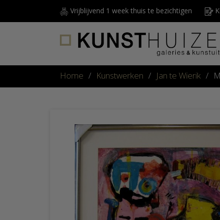
Vrijblijvend 1 week thuis te bezichtigen
Ku
Home
/
Kunstwerken
/
Jan te Wierik
/
M