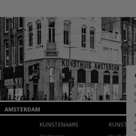
AMSTERDAM
Amstelveenseweg 135
KUNSTENAARS
KUNSTUI
1075 VX Amsterdam
+31 (0)20 2332546