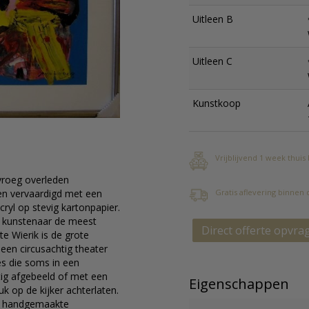
Uitleen B
Uitleen C
Kunstkoop
Vrijblijvend 1 week thuis
 vroeg overleden
Gratis aflevering binnen
 en vervaardigd met een
cryl op stevig kartonpapier.
e kunstenaar de meest
Direct offerte opvra
 te Wierik is de grote
een circusachtig theater
es die soms in een
tig afgebeeld of met een
Eigenschappen
k op de kijker achterlaten.
de handgemaakte