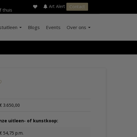
×
s
Art Alert
Contact
f thuis
stuitleen
Blogs
Events
Over ons
€ 3.650,00
ze uitleen- of kunstkoop:
€ 54,75 p.m.