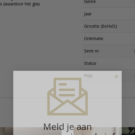
Genre
as (waardoor het glas
Jaar
Grootte (BxHxD)
Oriëntatie
Serie nr.
Status
×
Prijs
Meld je aan