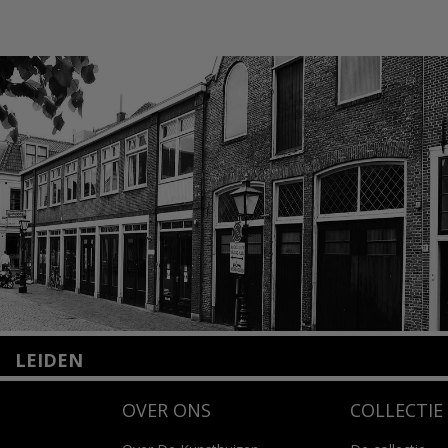
LEIDEN
Nieuwstraat 35
OVER ONS
COLLECTIE
2312 KA Leiden
+31(0)71 – 52 84 480