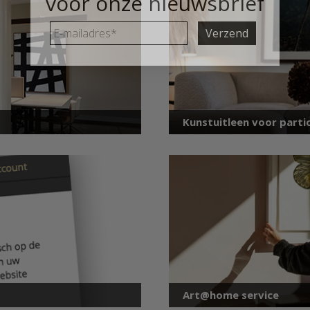
voor onze nieuwsbrief
E-
mailadres
*
Kunstuitleen voor partic
Art@home service