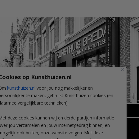
Cookies op Kunsthuizen.nl
Om
kunsthuizen.nl
voor jou nog makkelijker en
persoonlijker te maken, gebruikt Kunsthuizen cookies (en
daarmee vergelijkbare technieken).
BREDA
Met deze cookies kunnen wij en derde partijen informatie
Wilhelminastraat 11
over jou verzamelen en jouw internetgedrag binnen, en
TLEEN
CONTACT
4818 SB Breda
mogelijk ook buiten, onze website volgen. Met deze
+31 (0)76 5221309