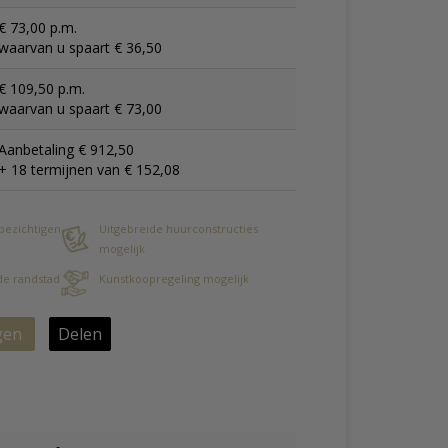
€ 73,00 p.m.
waarvan u spaart € 36,50
€ 109,50 p.m.
waarvan u spaart € 73,00
Aanbetaling € 912,50
+ 18 termijnen van € 152,08
 bezichtigen
Uitgebreide huurconstructies
mogelijk
 de randstad
Kunstkoopregeling mogelijk
gen
Delen