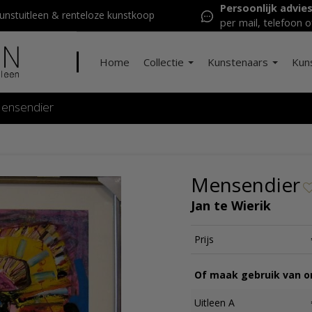
Persoonlijk advie
nstuitleen & renteloze kunstkoop
per mail, telefoon o
Home
Collectie
Kunstenaars
Kun
ensendier
Mensendier
Jan te Wierik
Prijs
Of maak gebruik van on
Uitleen A