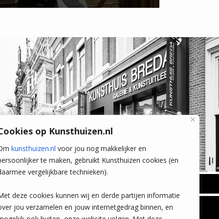
Cookies op Kunsthuizen.nl
Om
kunsthuizen.nl
voor jou nog makkelijker en
persoonlijker te maken, gebruikt Kunsthuizen cookies (en
daarmee vergelijkbare technieken).
BREDA
Met deze cookies kunnen wij en derde partijen informatie
Wilhelminastraat 11
over jou verzamelen en jouw internetgedrag binnen, en
TLEEN
CONTACT
4818 SB Breda
mogelijk ook buiten, onze website volgen. Met deze