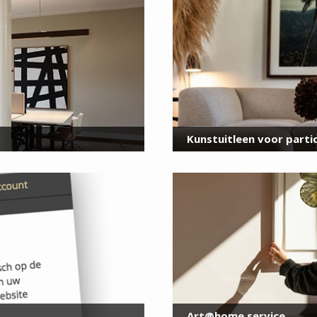
voor onze nieuwsbrief
E-
mailadres
*
Kunstuitleen voor partic
Art@home service