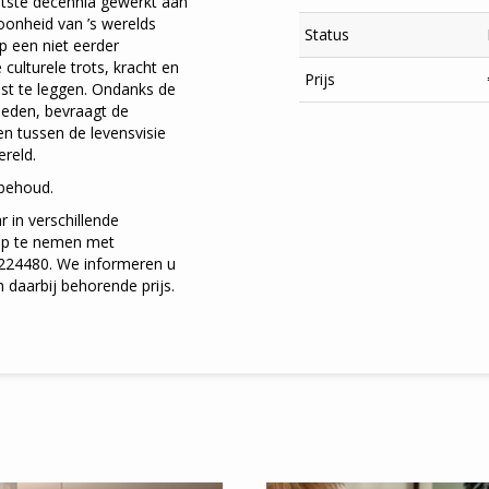
atste decennia gewerkt aan
oonheid van ’s werelds
Status
 een niet eerder
culturele trots, kracht en
Prijs
st te leggen. Ondanks de
leden, bevraagt de
n tussen de levensvisie
reld.
behoud.
 in verschillende
 op te nemen met
5224480. We informeren u
×
daarbij behorende prijs.
Meld je aan