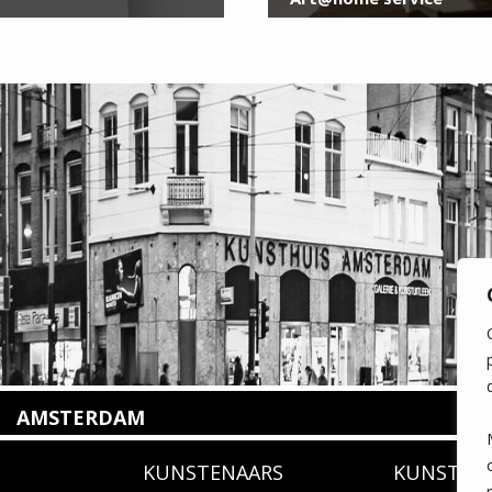
AMSTERDAM
Amstelveenseweg 135
KUNSTENAARS
KUNSTUI
1075 VX Amsterdam