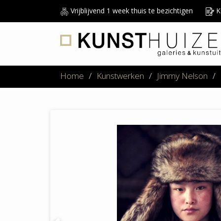
Vrijblijvend 1 week thuis te bezichtigen
Ku
Home
/
Kunstwerken
/
Jimmy Nelson
/