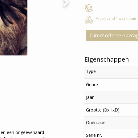
Vrijblijvend 1 week thuis
Direct offerte opvra
Eigenschappen
Type
Genre
Jaar
Grootte (BxHxD)
Oriëntatie
n en een ongeëvenaard
Serie nr.