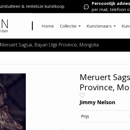
Persoonlijk advie
nstuitleen & renteloze kunstkoop
per mail, telefoon o
Home
Collectie
Kunstenaars
Kun
Meruert Sagsai, Bayan Ulgii Province, Mongolia
Meruert Sagsa
Province, Mo
Jimmy Nelson
Prijs