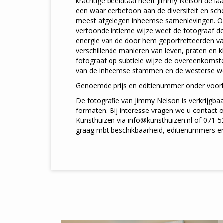
krachtige beeldtaal heeft Jimmy Nelson de la
een waar eerbetoon aan de diversiteit en sch
meest afgelegen inheemse samenlevingen. Op
vertoonde intieme wijze weet de fotograaf de 
energie van de door hem geportretteerden va
verschillende manieren van leven, praten en k
fotograaf op subtiele wijze de overeenkomste
van de inheemse stammen en de westerse we
Genoemde prijs en editienummer onder voor
De fotografie van Jimmy Nelson is verkrijgbaar
formaten. Bij interesse vragen we u contact
Kunsthuizen via info@kunsthuizen.nl of 071-
graag mbt beschikbaarheid, editienummers en 