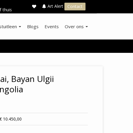
×
s
Art Alert
Contact
f thuis
stuitleen
Blogs
Events
Over ons
i, Bayan Ulgii
ngolia
€ 10.450,00