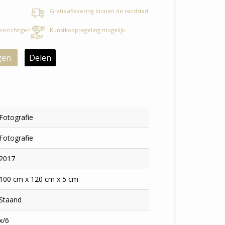
Gratis aflevering binnen de randstad
 bezichtigen
Kunstkoopregeling mogelijk
gen
Delen
Fotografie
Fotografie
2017
100 cm x 120 cm x 5 cm
Staand
x/6