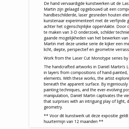
De hand vervaardigde kunstwerken uit de Lase
Martin zijn gelaagd opgebouwd uit een comp
handbeschilderde, laser gesneden houten e
kunstenaar experimenteert met de verfijnde g
achter het ogenschijnlijke oppervlakte. Door 
te maken van 3-D onderzoek, schilder techni
gaande mogelijkheden van het bewerken van 
Martin met deze unieke serie de kijker een me
licht, diepte, perspectief en geometrie verras
Work from the Laser Cut Monotype series by 
The handcrafted artworks in Daniël Martin’s La
in layers from compositions of hand-painted,
elements. With these works, the artist explor
beneath the apparent surface. By ingeniously
painting techniques, and the ever-evolving poss
manipulation, Daniël Martin captivates the vi
that surprises with an intriguing play of light,
geometry.
** Voor dit kunstwerk uit deze expositie geld
huurtermijn van 12 maanden **