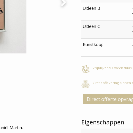
Uitleen B
Uitleen C
Kunstkoop
Vrijblijvend 1 week thuis
Gratis aflevering binnen
Direct offerte opvra
Eigenschappen
niël Martin.