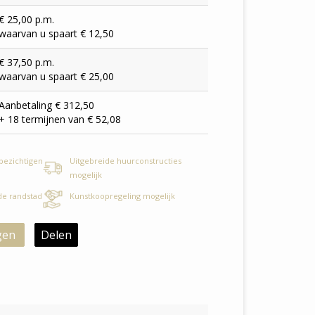
€ 25,00 p.m.
waarvan u spaart € 12,50
€ 37,50 p.m.
waarvan u spaart € 25,00
Aanbetaling € 312,50
+ 18 termijnen van € 52,08
 bezichtigen
Uitgebreide huurconstructies
mogelijk
 de randstad
Kunstkoopregeling mogelijk
gen
Delen