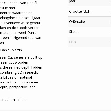
Jaar
r cut series van Daniél
ositie met
Grootte (BxH)
lementen waarmee de
elaagdheid die schuilgaat
Oriëntatie
op inventieve wijze gebruik
eken en de steeds verder
Status
materialen weet Daniël
t een intrigerend spel van
Prijs
sen.
Daniël Martin.
ser Cut series are built up
 laser-cut wooden
es the refined depth hidden
 combining 3D research,
×
ibilities of material
ewer with a unique series
 depth, perspective, and
t er een minimale