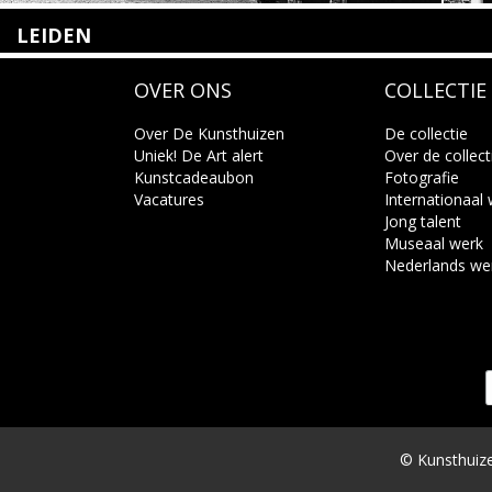
LEIDEN
Nieuwstraat 35
OVER ONS
COLLECTIE
2312 KA Leiden
+31(0)71 – 52 84 480
info@kunsthuisleiden.nl
Over De Kunsthuizen
De collectie
Uniek! De Art alert
Over de collect
Kunstcadeaubon
Fotografie
Lees meer
Vacatures
Internationaal
Jong talent
Museaal werk
Nederlands we
© Kunsthuize