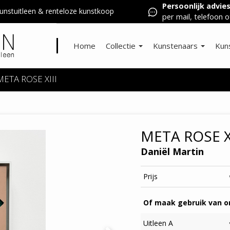
Persoonlijk advie
nstuitleen & renteloze kunstkoop
per mail, telefoon o
Home
Collectie
Kunstenaars
Kun
META ROSE XIII
META ROSE XI
Daniël Martin
Prijs
Of maak gebruik van on
Uitleen A