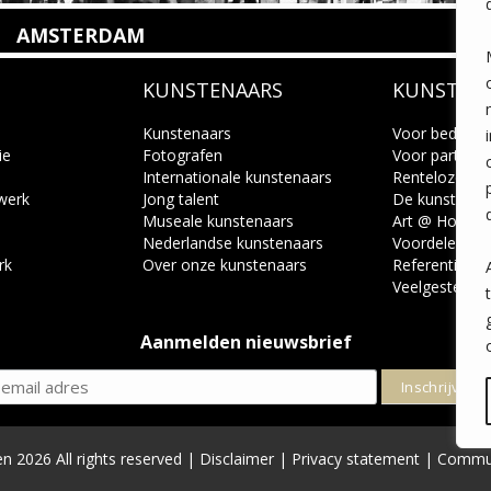
AMSTERDAM
Amstelveenseweg 135
KUNSTENAARS
KUNSTUI
1075 VX Amsterdam
+31 (0)20 2332546
info@kunsthuisamsterdam.nl
Kunstenaars
Voor bedrijve
ie
Fotografen
Voor particuli
Internationale kunstenaars
Renteloze ku
Lees meer
 werk
Jong talent
De kunstcad
Museale kunstenaars
Art @ Home s
Nederlandse kunstenaars
Voordelen
rk
Over onze kunstenaars
Referenties
Veelgestelde 
Aanmelden nieuwsbrief
n 2026 All rights reserved |
Disclaimer
|
Privacy statement
| Commun