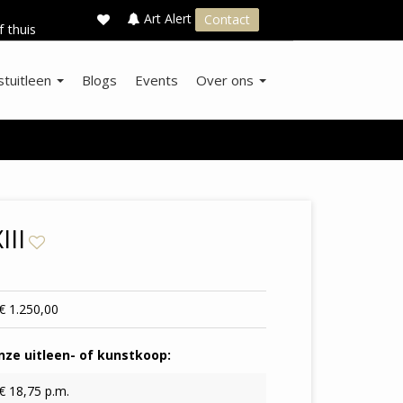
×
s
Art Alert
Contact
f thuis
stuitleen
Blogs
Events
Over ons
II
€ 1.250,00
ze uitleen- of kunstkoop:
€ 18,75 p.m.