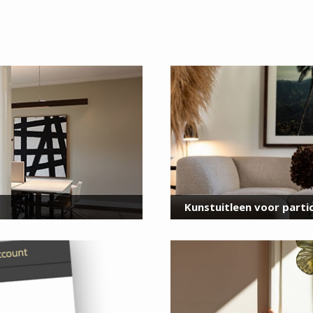
Meld je aan
voor onze nieuwsbrief
E-
mailadres
*
Kunstuitleen voor partic