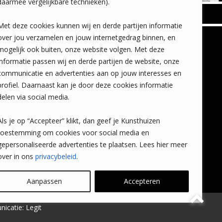
daarmee vergelijkbare technieken).
BREDA
Met deze cookies kunnen wij en derde partijen informatie
Wilhelminastraat 11
over jou verzamelen en jouw internetgedrag binnen, en
TLEEN
CONTACT
4818 SB Breda
mogelijk ook buiten, onze website volgen. Met deze
+31 (0)76 5221309
n
info@kunsthuisbreda.nl
Contact
informatie passen wij en derde partijen de website, onze
eren
Leiden
communicatie en advertenties aan op jouw interesses en
nstkoop
Amsterdam
profiel. Daarnaast kan je door deze cookies informatie
Lees meer
eaubon
Breda
delen via social media.
ervice
Favorieten
Mijn art alert
Als je op “Accepteer” klikt, dan geef je Kunsthuizen
vragen
toestemming om cookies voor social media en
gepersonaliseerde advertenties te plaatsen. Lees hier meer
over in ons
privacybeleid
.
Aanpassen
Accepteren
icatie:
Legit