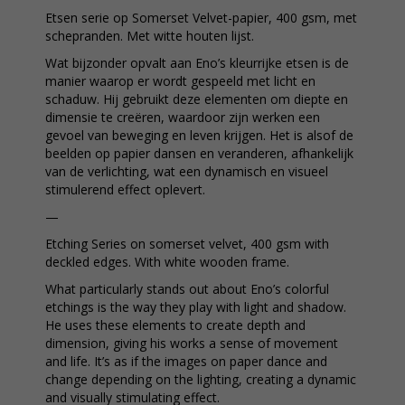
Etsen serie op Somerset Velvet-papier, 400 gsm, met
schepranden. Met witte houten lijst.
Wat bijzonder opvalt aan Eno’s kleurrijke etsen is de
manier waarop er wordt gespeeld met licht en
schaduw. Hij gebruikt deze elementen om diepte en
dimensie te creëren, waardoor zijn werken een
gevoel van beweging en leven krijgen. Het is alsof de
beelden op papier dansen en veranderen, afhankelijk
van de verlichting, wat een dynamisch en visueel
stimulerend effect oplevert.
—
Etching Series on somerset velvet, 400 gsm with
deckled edges. With white wooden frame.
What particularly stands out about Eno’s colorful
etchings is the way they play with light and shadow.
He uses these elements to create depth and
dimension, giving his works a sense of movement
and life. It’s as if the images on paper dance and
change depending on the lighting, creating a dynamic
and visually stimulating effect.