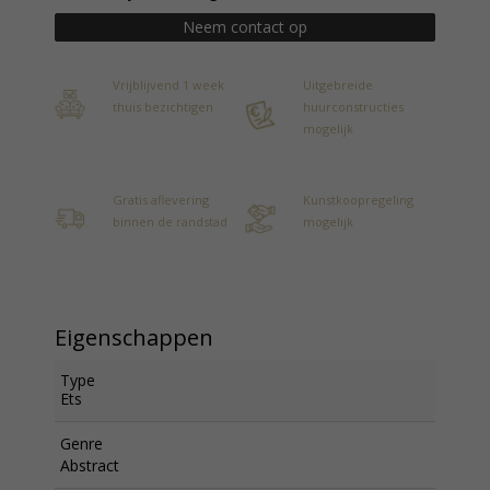
Neem contact op
Vrijblijvend 1 week
Uitgebreide
thuis bezichtigen
huurconstructies
mogelijk
Gratis aflevering
Kunstkoopregeling
binnen de randstad
mogelijk
Eigenschappen
Type
Ets
Genre
Abstract