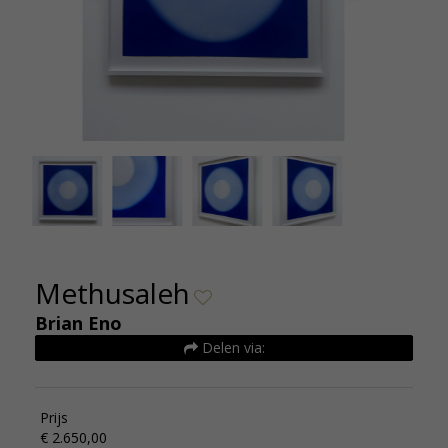
Brian Eno Methuselah 77x77cm - De
Brian En
Kunsthuizen
Methusaleh
Brian Eno
Delen via:
Prijs
€ 2.650,00