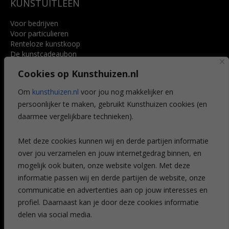
KUNSTUITLEEN
Voor bedrijven
Voor particulieren
Renteloze kunstkoop
De kunstcadeaubon
Art @ Home service
Cookies op Kunsthuizen.nl
Voordelen
Referenties
Om
kunsthuizen.nl
voor jou nog makkelijker en
Veelgestelde vragen
persoonlijker te maken, gebruikt Kunsthuizen cookies (en
CONTACT
daarmee vergelijkbare technieken).
Contact
Met deze cookies kunnen wij en derde partijen informatie
Leiden
over jou verzamelen en jouw internetgedrag binnen, en
Amsterdam
mogelijk ook buiten, onze website volgen. Met deze
Breda
Favorieten
informatie passen wij en derde partijen de website, onze
Mijn art alert
communicatie en advertenties aan op jouw interesses en
profiel. Daarnaast kan je door deze cookies informatie
delen via social media.
NIEUWSBRIEF