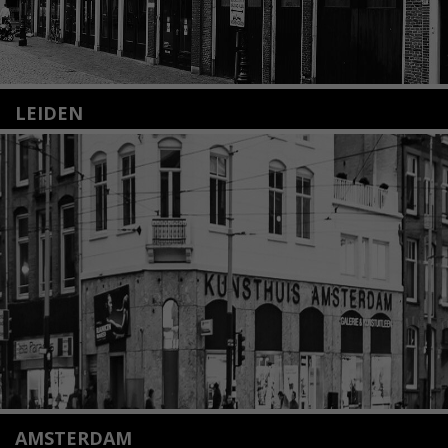
LEIDEN
Nieuwstraat 35
2312 KA Leiden
+31(0)71 – 52 84 480
info@kunsthuisleiden.nl
Lees meer
AMSTERDAM