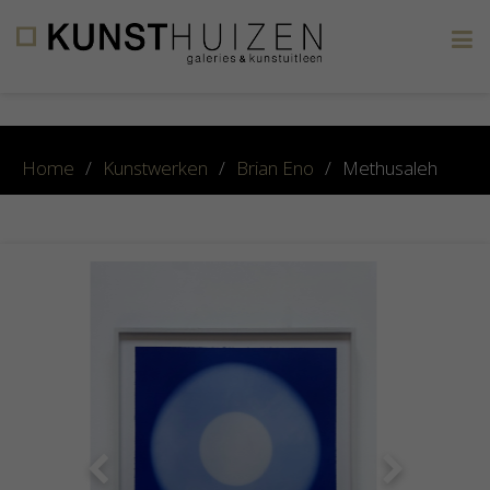
×
Home
/
Kunstwerken
/
Brian Eno
/
Methusaleh