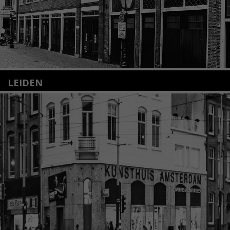
LEIDEN
Nieuwstraat 35
2312 KA Leiden
+31(0)71 – 52 84 480
info@kunsthuisleiden.nl
Lees meer