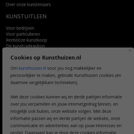
Over onze kunstenaars
KUNSTUITLEEN
Voor bedrijven
Voor particulieren
Renteloze kunstkoop
De kunstcadeaubon
Art @ Home service
Cookies op Kunsthuizen.nl
Voordelen
Referenties
Om
kunsthuizen.nl
voor jou nog makkelijker en
Veelgestelde vragen
persoonlijker te maken, gebruikt Kunsthuizen cookies (en
CONTACT
daarmee vergelijkbare technieken).
Contact
Met deze cookies kunnen wij en derde partijen informatie
Leiden
over jou verzamelen en jouw internetgedrag binnen, en
Amsterdam
mogelijk ook buiten, onze website volgen. Met deze
Breda
Favorieten
informatie passen wij en derde partijen de website, onze
Mijn art alert
communicatie en advertenties aan op jouw interesses en
profiel. Daarnaast kan je door deze cookies informatie