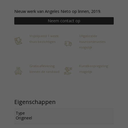
Nieuw werk van Angeles Nieto op linnen, 2019.
Neem contact op
Vrijblijvend 1 week
Uitgebreide
thuis bezichtigen
huurconstructies
mogelijk
Gratis aflevering
Kunstkoopregeling
binnen de randstad
mogelijk
Eigenschappen
Type
Origineel