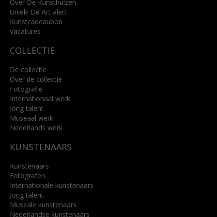
info@kunsthuisbreda.nl
Over De Kunsthuizen
Uniek! De Art alert
Kunstcadeaubon
Lees meer
Vacatures
COLLECTIE
De collectie
Over de collectie
Fotografie
Internationaal werk
Jong talent
Museaal werk
Nederlands werk
KUNSTENAARS
Kunstenaars
Fotografen
Internationale kunstenaars
Jong talent
Museale kunstenaars
Nederlandse kunstenaars