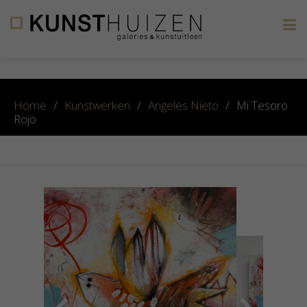
×
Home
/
Kunstwerken
/
Angeles Nieto
/
Mi Tesoro
Rojo