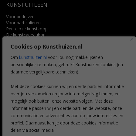
KUNSTUITLEEN
Voor bedrijven
Voor particulieren
Renteloze kunstkoop
De kunstcadeaubon
Art @ Home service
Cookies op Kunsthuizen.nl
Voordelen
Referenties
Om
kunsthuizen.nl
voor jou nog makkelijker en
Veelgestelde vragen
persoonlijker te maken, gebruikt Kunsthuizen cookies (en
CONTACT
daarmee vergelijkbare technieken).
Contact
Met deze cookies kunnen wij en derde partijen informatie
Leiden
over jou verzamelen en jouw internetgedrag binnen, en
Amsterdam
mogelijk ook buiten, onze website volgen. Met deze
Breda
Favorieten
informatie passen wij en derde partijen de website, onze
Mijn art alert
communicatie en advertenties aan op jouw interesses en
profiel. Daarnaast kan je door deze cookies informatie
delen via social media.
NIEUWSBRIEF