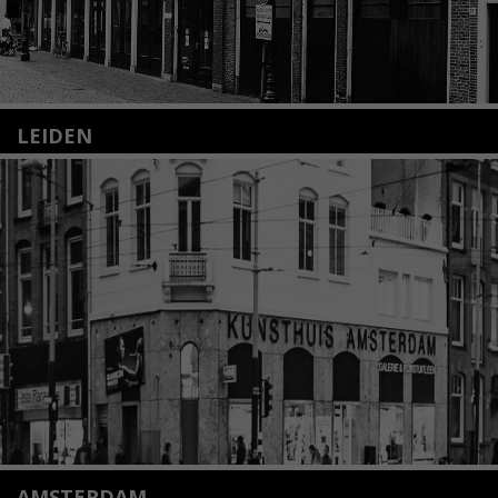
LEIDEN
Nieuwstraat 35
2312 KA Leiden
+31(0)71 – 52 84 480
info@kunsthuisleiden.nl
Lees meer
AMSTERDAM