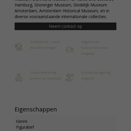
Hamburg, Groninger Museum, Stedelijk Museum
Amsterdam, Amsterdam Historical Museum, en in
diverse vooraanstaande internationale collecties.
Neem contact op
Vrijblijvend 1 week
Uitgebreide
thuis bezichtigen
huurconstructies
mogelijk
Gratis aflevering
Kunstkoopregeling
binnen de randstad
mogelijk
Eigenschappen
Genre
Figuratief