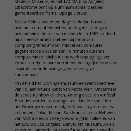
Stedelijk Museum, en het LACMA (Los Angeles).
Cibachrome print op aluminium achter perspex
gemonteerd op frame. Oplage 3 stuks.
Micha Klein is heden ten dage Nederlands meest
bekende computerkunstenaar en geniet een grote
bekendheid in de rest van de wereld. In 1989 studeert
hij als eerste artiest met een diploma van
computergrafiek af door middel van computer
gegenereerde dia?s en een 16 minuten durende
computervideo. Micha Kleins werk was zijn tijd ver
vooruit en zijn oeuvre vormt een belangrijke bron van
inspiratie voor de huidige generatie digitale
kunstenaars.
1998 hield het Groningermuseum een retrospectieve
van 10 jaar virtuele kunst van Micha Klein. Ondermeer
de series Rainbow children, Among elves, en Artificial
Beauties werden tentoongesteld. Na de expositie in
het Groningermuseum volgde shows in grote musea
in Londen, Tokio, Milaan, San Francisco e.a. Het werk
van Micha Klein is vertegenwoordigd in collecties van
het LACMA Los Angeles, Denver Art Museum, Arken
Museum Danmark, Museum fur Kunst und Gewerbe