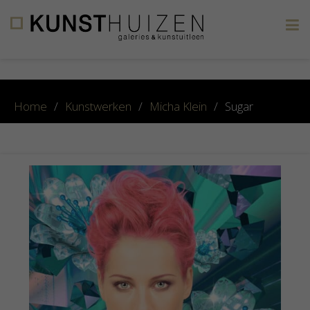
×
Home
/
Kunstwerken
/
Micha Klein
/
Sugar