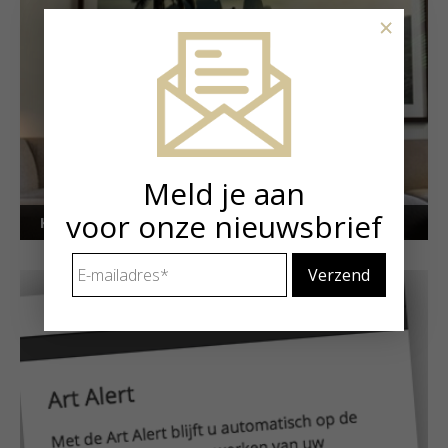
×
Meld je aan
voor onze nieuwsbrief
Kunstuitleen voor particulieren
E-
mailadres
*