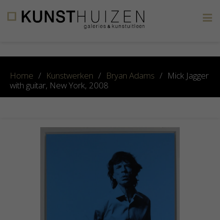
×
Home
/
Kunstwerken
/
Bryan Adams
/
Mick Jagger
with guitar, New York, 2008