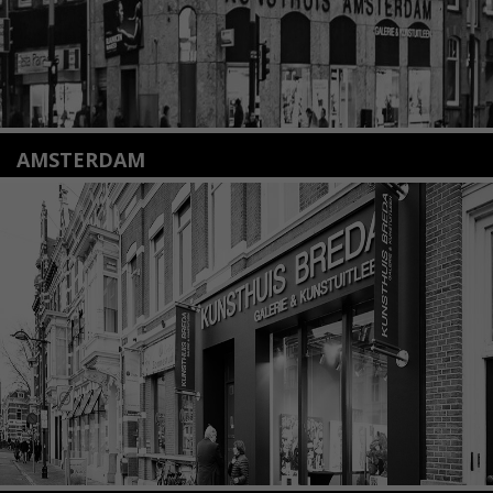
AMSTERDAM
Amstelveenseweg 135
1075 VX Amsterdam
+31 (0)20 2332546
info@kunsthuisamsterdam.nl
Lees meer