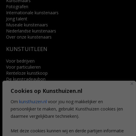
Kunstenaars
Fotografen
Internationale kunstenaars
Jong talent
Museale kunstenaars
Nederlandse kunstenaars
Over onze kunstenaars
KUNSTUITLEEN
Voor bedrijven
Voor particulieren
Renteloze kunstkoop
De kunstcadeaubon
Art @ Home service
Cookies op Kunsthuizen.nl
Voordelen
Referenties
Om
kunsthuizen.nl
voor jou nog makkelijker en
Veelgestelde vragen
persoonlijker te maken, gebruikt Kunsthuizen cookies (en
CONTACT
daarmee vergelijkbare technieken).
Contact
Met deze cookies kunnen wij en derde partijen informatie
Leiden