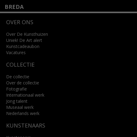
BREDA
Wilhelminastraat 11
OVER ONS
4818 SB Breda
+31 (0)76 5221309
info@kunsthuisbreda.nl
Over De Kunsthuizen
Uniek! De Art alert
Kunstcadeaubon
Lees meer
Vacatures
COLLECTIE
De collectie
Over de collectie
Fotografie
Internationaal werk
Jong talent
Museaal werk
Nederlands werk
KUNSTENAARS