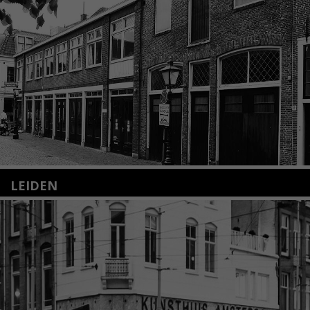
LEIDEN
Nieuwstraat 35
2312 KA Leiden
+31(0)71 – 52 84 480
info@kunsthuisleiden.nl
Lees meer