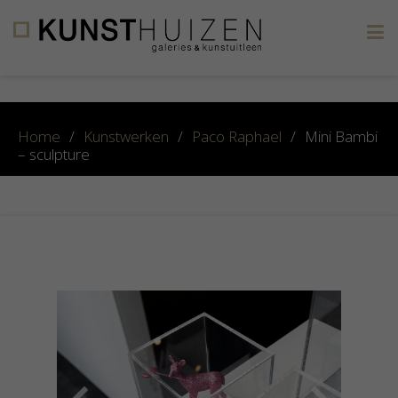
×
Home
/
Kunstwerken
/
Paco Raphael
/
Mini Bambi
– sculpture