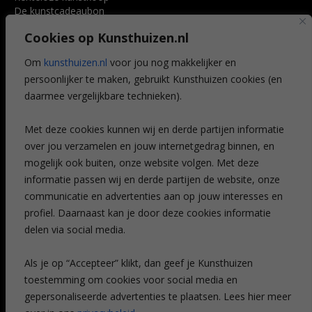
De kunstcadeaubon
Art @ Home service
Cookies op Kunsthuizen.nl
Voordelen
Referenties
Om
kunsthuizen.nl
voor jou nog makkelijker en
Veelgestelde vragen
persoonlijker te maken, gebruikt Kunsthuizen cookies (en
CONTACT
daarmee vergelijkbare technieken).
Contact
Met deze cookies kunnen wij en derde partijen informatie
Leiden
over jou verzamelen en jouw internetgedrag binnen, en
Amsterdam
mogelijk ook buiten, onze website volgen. Met deze
Breda
Favorieten
informatie passen wij en derde partijen de website, onze
Mijn art alert
communicatie en advertenties aan op jouw interesses en
profiel. Daarnaast kan je door deze cookies informatie
delen via social media.
NIEUWSBRIEF
Als je op “Accepteer” klikt, dan geef je Kunsthuizen
toestemming om cookies voor social media en
gepersonaliseerde advertenties te plaatsen. Lees hier meer