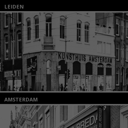
LEIDEN
Nieuwstraat 35
2312 KA Leiden
+31(0)71 – 52 84 480
info@kunsthuisleiden.nl
Lees meer
AMSTERDAM
Amstelveenseweg 135
1075 VX Amsterdam
+31 (0)20 2332546
info@kunsthuisamsterdam.nl