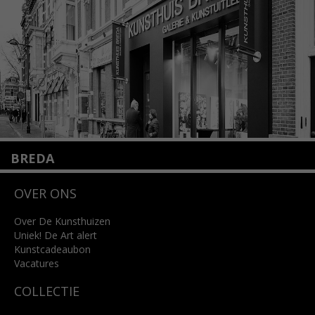
Lees meer
BREDA
Wilhelminastraat 11
OVER ONS
4818 SB Breda
+31 (0)76 5221309
info@kunsthuisbreda.nl
Over De Kunsthuizen
Uniek! De Art alert
Kunstcadeaubon
Lees meer
Vacatures
COLLECTIE