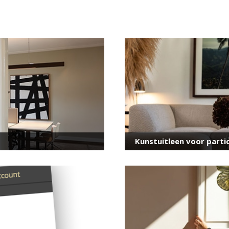
Meld je aan
voor onze nieuwsbrief
E-
mailadres
*
Kunstuitleen voor partic