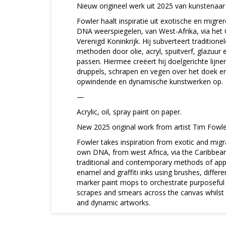
Nieuw origineel werk uit 2025 van kunstenaar
Fowler haalt inspiratie uit exotische en migrer
DNA weerspiegelen, van West-Afrika, via het 
Verenigd Koninkrijk. Hij subverteert traditio
methoden door olie, acryl, spuitverf, glazuur e
passen. Hiermee creëert hij doelgerichte lijne
druppels, schrapen en vegen over het doek en
opwindende en dynamische kunstwerken op.
—
Acrylic, oil, spray paint on paper.
New 2025 original work from artist Tim Fowle
Fowler takes inspiration from exotic and migra
own DNA, from west Africa, via the Caribbean
traditional and contemporary methods of applyi
enamel and graffiti inks using brushes, differ
marker paint mops to orchestrate purposeful 
scrapes and smears across the canvas whilst c
and dynamic artworks.