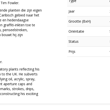
Type
 Tim Fowler.
ende planten die zijn eigen
Jaar
Caribisch gebied naar het
nele en hedendaagse
Grootte (BxH)
n graffiti-inkten toe te
n, penseelstreken,
Oriëntatie
 bouwt hij zijn
Status
Prijs
r.
tory plants reflecting his
×
 to the UK. He subverts
ng oil, acrylic, spray,
ent aperture caps and
marks, strokes, drips,
onstructing his exciting