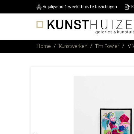
Vrijblijvend 1 week thuis te bezichtigen
Ku
Home
/
Kunstwerken
/
Tim Fowler
/
Mix