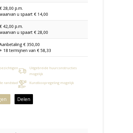
€ 28,00 p.m.
waarvan u spaart € 14,00
€ 42,00 p.m.
waarvan u spaart € 28,00
Aanbetaling € 350,00
+ 18 termijnen van € 58,33
 bezichtigen
Uitgebreide huurconstructies
mogelijk
 de randstad
Kunstkoopregeling mogelijk
gen
Delen