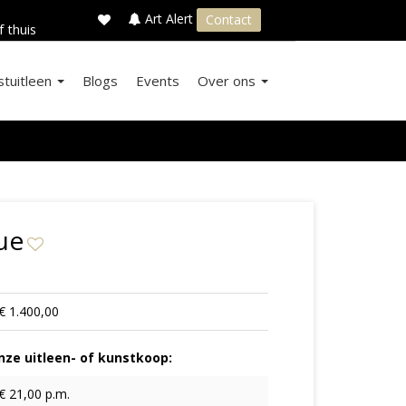
×
s
Art Alert
Contact
f thuis
stuitleen
Blogs
Events
Over ons
ue
€ 1.400,00
ze uitleen- of kunstkoop:
€ 21,00 p.m.