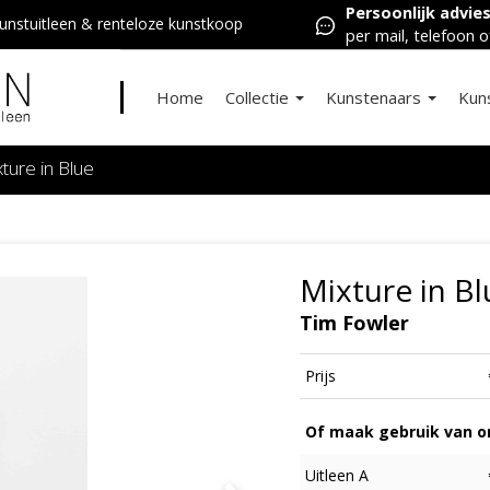
Persoonlijk advie
nstuitleen & renteloze kunstkoop
per mail, telefoon o
Home
Collectie
Kunstenaars
Kun
ture in Blue
Mixture in Bl
Tim Fowler
Prijs
Of maak gebruik van on
Uitleen A