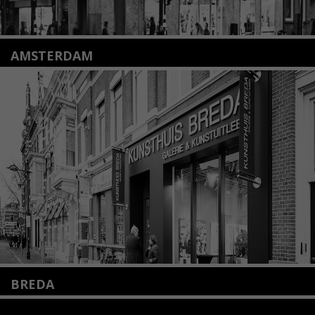
AMSTERDAM
Amstelveenseweg 135
1075 VX Amsterdam
+31 (0)20 2332546
info@kunsthuisamsterdam.nl
Lees meer
BREDA
Wilhelminastraat 11