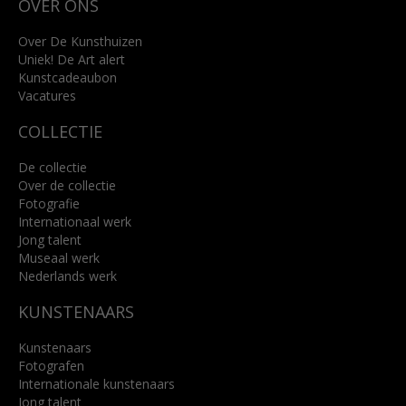
OVER ONS
4818 SB Breda
+31 (0)76 5221309
info@kunsthuisbreda.nl
Over De Kunsthuizen
Uniek! De Art alert
Kunstcadeaubon
Lees meer
Vacatures
COLLECTIE
De collectie
Over de collectie
Fotografie
Internationaal werk
Jong talent
Museaal werk
Nederlands werk
KUNSTENAARS
Kunstenaars
Fotografen
Internationale kunstenaars
Jong talent