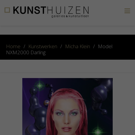
×
Home
/
Kunstwerken
/
Micha Klein
/
Model
NXM2000 Darling