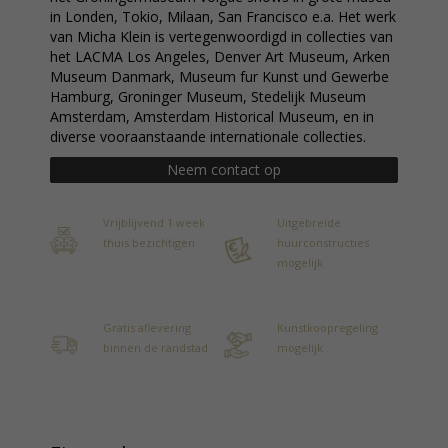
in Londen, Tokio, Milaan, San Francisco e.a. Het werk
van Micha Klein is vertegenwoordigd in collecties van
het LACMA Los Angeles, Denver Art Museum, Arken
Museum Danmark, Museum fur Kunst und Gewerbe
Hamburg, Groninger Museum, Stedelijk Museum
Amsterdam, Amsterdam Historical Museum, en in
diverse vooraanstaande internationale collecties.
Neem contact op
Vrijblijvend 1 week
Uitgebreide
thuis bezichtigen
huurconstructies
mogelijk
Gratis aflevering
Kunstkoopregeling
binnen de randstad
mogelijk