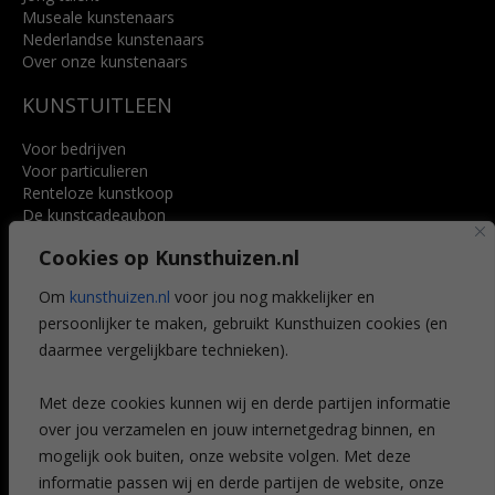
Museale kunstenaars
Nederlandse kunstenaars
Over onze kunstenaars
KUNSTUITLEEN
Voor bedrijven
Voor particulieren
Renteloze kunstkoop
De kunstcadeaubon
Art @ Home service
Cookies op Kunsthuizen.nl
Voordelen
Referenties
Om
kunsthuizen.nl
voor jou nog makkelijker en
Veelgestelde vragen
persoonlijker te maken, gebruikt Kunsthuizen cookies (en
CONTACT
daarmee vergelijkbare technieken).
Contact
Met deze cookies kunnen wij en derde partijen informatie
Leiden
over jou verzamelen en jouw internetgedrag binnen, en
Amsterdam
mogelijk ook buiten, onze website volgen. Met deze
Breda
Favorieten
informatie passen wij en derde partijen de website, onze