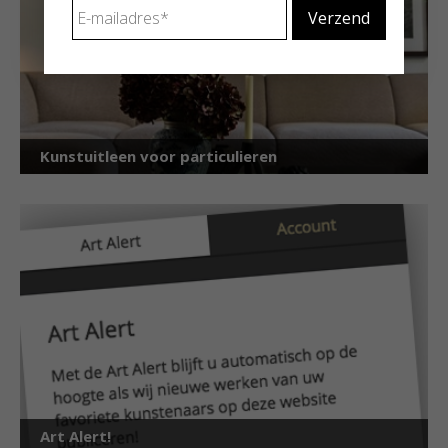
E-
mailadres
*
Kunstuitleen voor particulieren
Art Alert!