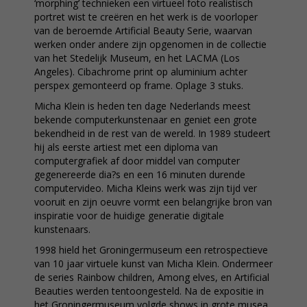
‘morphing’ technieken een virtueel foto realistisch
portret wist te creëren en het werk is de voorloper
van de beroemde Artificial Beauty Serie, waarvan
werken onder andere zijn opgenomen in de collectie
van het Stedelijk Museum, en het LACMA (Los
Angeles). Cibachrome print op aluminium achter
perspex gemonteerd op frame. Oplage 3 stuks.
Micha Klein is heden ten dage Nederlands meest
bekende computerkunstenaar en geniet een grote
bekendheid in de rest van de wereld. In 1989 studeert
hij als eerste artiest met een diploma van
computergrafiek af door middel van computer
gegenereerde dia?s en een 16 minuten durende
computervideo. Micha Kleins werk was zijn tijd ver
vooruit en zijn oeuvre vormt een belangrijke bron van
inspiratie voor de huidige generatie digitale
kunstenaars.
1998 hield het Groningermuseum een retrospectieve
van 10 jaar virtuele kunst van Micha Klein. Ondermeer
de series Rainbow children, Among elves, en Artificial
Beauties werden tentoongesteld. Na de expositie in
het Groningermuseum volgde shows in grote musea