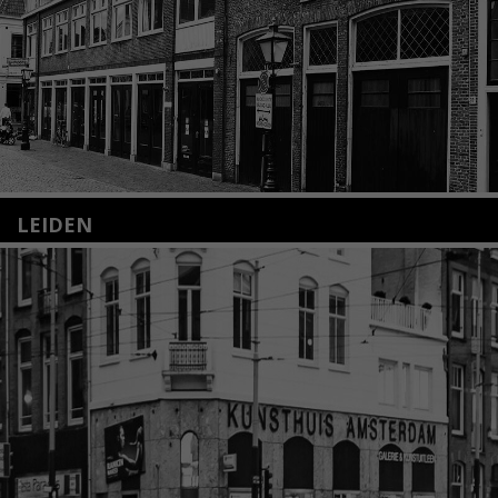
LEIDEN
Nieuwstraat 35
2312 KA Leiden
+31(0)71 – 52 84 480
info@kunsthuisleiden.nl
Lees meer