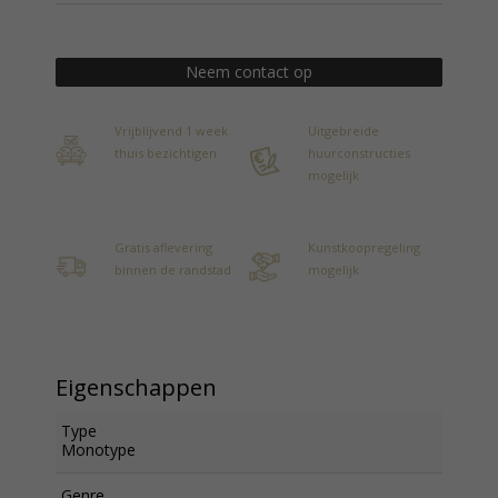
Neem contact op
Vrijblijvend 1 week
Uitgebreide
thuis bezichtigen
huurconstructies
mogelijk
Gratis aflevering
Kunstkoopregeling
binnen de randstad
mogelijk
Eigenschappen
Type
Monotype
Genre