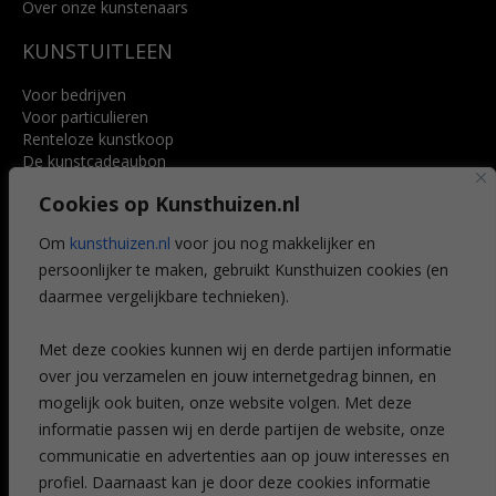
Over onze kunstenaars
KUNSTUITLEEN
Voor bedrijven
Voor particulieren
Renteloze kunstkoop
De kunstcadeaubon
Art @ Home service
Cookies op Kunsthuizen.nl
Voordelen
Referenties
Om
kunsthuizen.nl
voor jou nog makkelijker en
Veelgestelde vragen
persoonlijker te maken, gebruikt Kunsthuizen cookies (en
CONTACT
daarmee vergelijkbare technieken).
Contact
Met deze cookies kunnen wij en derde partijen informatie
Leiden
over jou verzamelen en jouw internetgedrag binnen, en
Amsterdam
mogelijk ook buiten, onze website volgen. Met deze
Breda
Favorieten
informatie passen wij en derde partijen de website, onze
Mijn art alert
communicatie en advertenties aan op jouw interesses en
profiel. Daarnaast kan je door deze cookies informatie