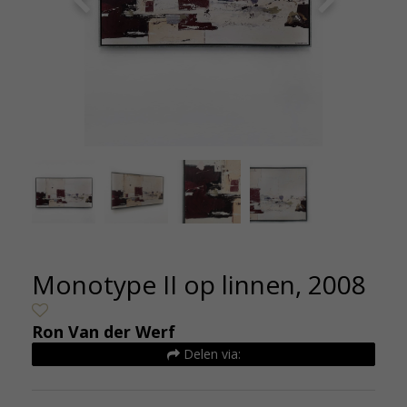
Monotype II op linnen, 2008 - Ron van der Werf -
Ron van
de kunsthuizen (3)
Monotype II op linnen, 2008
Ron Van der Werf
Delen via: