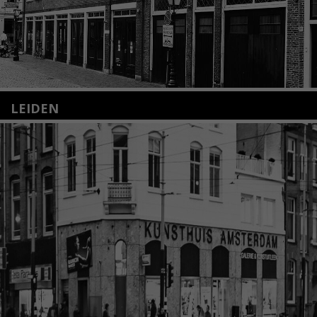
LEIDEN
Nieuwstraat 35
2312 KA Leiden
+31(0)71 – 52 84 480
info@kunsthuisleiden.nl
Lees meer