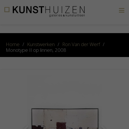
×
Home
/
Kunstwerken
/
Ron Van der Werf
/
Monotype II op linnen, 2008