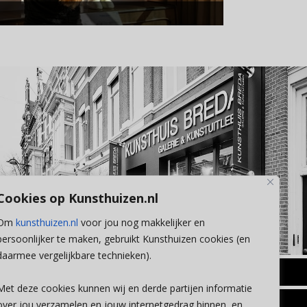
Cookies op Kunsthuizen.nl
Om
kunsthuizen.nl
voor jou nog makkelijker en
persoonlijker te maken, gebruikt Kunsthuizen cookies (en
daarmee vergelijkbare technieken).
BREDA
Met deze cookies kunnen wij en derde partijen informatie
Wilhelminastraat 11
over jou verzamelen en jouw internetgedrag binnen, en