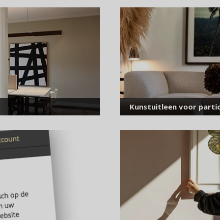
voor onze nieuwsbrief
E-
mailadres
*
Kunstuitleen voor partic