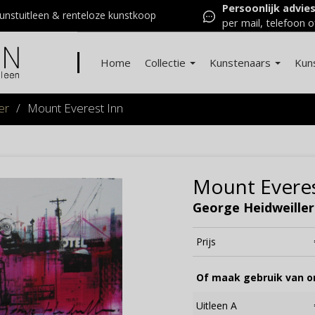
Persoonlijk advie
nstuitleen & renteloze kunstkoop
per mail, telefoon o
Home
Collectie
Kunstenaars
Kun
er
/
Mount Everest Inn
Mount Everes
George Heidweiller
Prijs
Of maak gebruik van on
Uitleen A