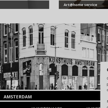
Art@home service
AMSTERDAM
Amstelveenseweg 135