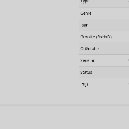
Type
Genre
Jaar
Grootte (BxHxD)
Oriëntatie
Serie nr.
Status
×
Prijs
Meld je aan