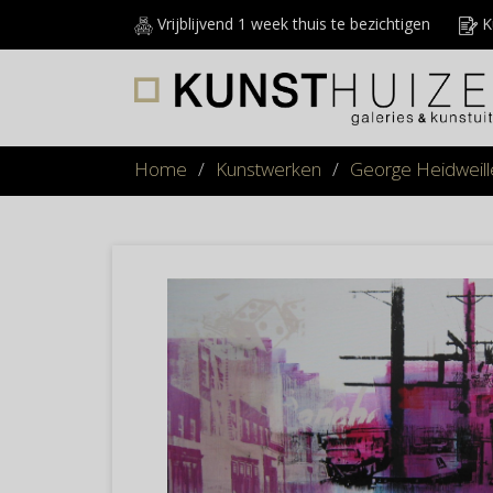
Vrijblijvend 1 week thuis te bezichtigen
Ku
Home
/
Kunstwerken
/
George Heidweill