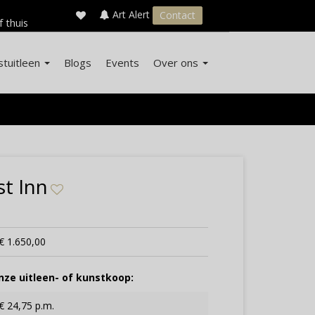
×
s
Art Alert
Contact
f thuis
stuitleen
Blogs
Events
Over ons
t Inn
€ 1.650,00
ze uitleen- of kunstkoop:
€ 24,75 p.m.