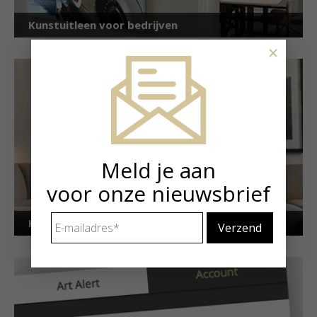
Kunstuitleen voor bedrijven
×
Meld je aan
voor onze nieuwsbrief
E-
Kunstuitleen voor particulieren
mailadres
*