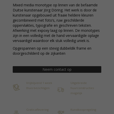
Mixed media monotype op linnen van de befaamde
Duitse kunstenaar Jörg Döring. Het werk is door de
kunstenaar opgebouwd uit fraaie heldere kleuren
gecombineerd met foto’s, ruw geschilderde
oppervlaktes, typografie en geschreven teksten.
Afwerking met expoxy laag op linnen. De monotypes
zijn in een volledig met de hand vervaardigde oplage
vervaardigd waardoor elk stuk volledig uniek is.
Opgespannen op een stevig dubbeldik frame en
doorgeschilderd op de zijkanten
Neem contact op
Vrijblijvend 1 week
Uitgebreide
thuis bezichtigen
huurconstructies
mogelijk
Gratis aflevering
Kunstkoopregeling