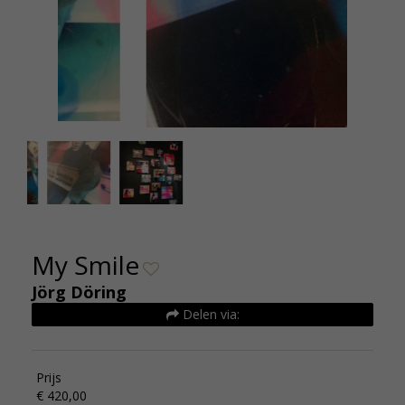
My Smile detail 01
My Smile
Jörg Döring
Delen via:
Prijs
€ 420,00