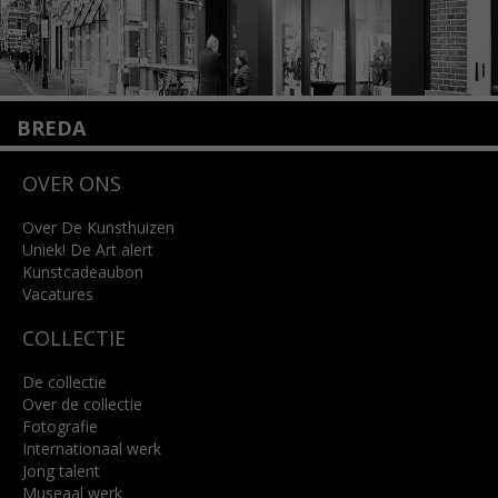
BREDA
Wilhelminastraat 11
OVER ONS
4818 SB Breda
+31 (0)76 5221309
info@kunsthuisbreda.nl
Over De Kunsthuizen
Uniek! De Art alert
Kunstcadeaubon
Lees meer
Vacatures
COLLECTIE
De collectie
Over de collectie
Fotografie
Internationaal werk
Jong talent
Museaal werk