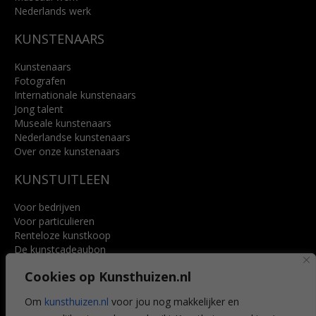
Nederlands werk
KUNSTENAARS
Kunstenaars
Fotografen
Internationale kunstenaars
Jong talent
Museale kunstenaars
Nederlandse kunstenaars
Over onze kunstenaars
KUNSTUITLEEN
Voor bedrijven
Voor particulieren
Renteloze kunstkoop
De kunstcadeaubon
Art @ Home service
Cookies op Kunsthuizen.nl
Voordelen
Referenties
Om
kunsthuizen.nl
voor jou nog makkelijker en
Veelgestelde vragen