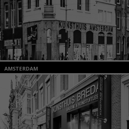
info@kunsthuisleiden.nl
Lees meer
AMSTERDAM
Amstelveenseweg 135
1075 VX Amsterdam
+31 (0)20 2332546
info@kunsthuisamsterdam.nl
Lees meer