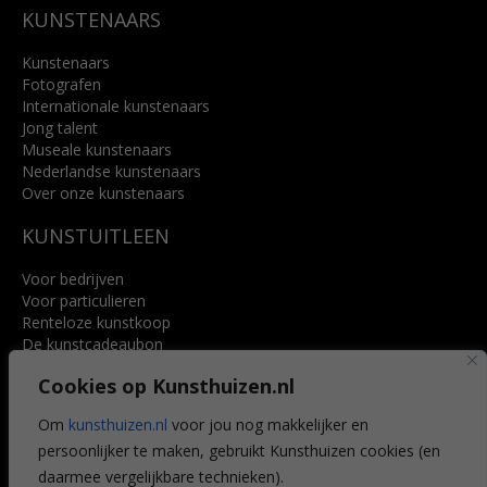
KUNSTENAARS
Kunstenaars
Fotografen
Internationale kunstenaars
Jong talent
Museale kunstenaars
Nederlandse kunstenaars
Over onze kunstenaars
KUNSTUITLEEN
Voor bedrijven
Voor particulieren
Renteloze kunstkoop
De kunstcadeaubon
Art @ Home service
Cookies op Kunsthuizen.nl
Voordelen
Referenties
Om
kunsthuizen.nl
voor jou nog makkelijker en
Veelgestelde vragen
persoonlijker te maken, gebruikt Kunsthuizen cookies (en
CONTACT
daarmee vergelijkbare technieken).