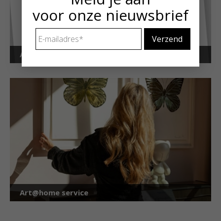
voor onze nieuwsbrief
E-
mailadres
*
Art Alert!
Art@home service