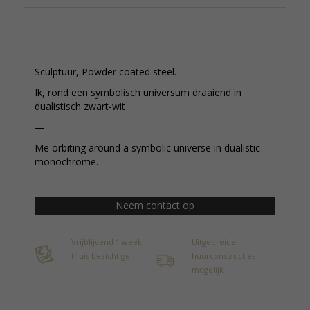
Sculptuur, Powder coated steel.
Ik, rond een symbolisch universum draaiend in
dualistisch zwart-wit
—
Me orbiting around a symbolic universe in dualistic
monochrome.
Neem contact op
Vrijblijvend 1 week
Uitgebreide
thuis bezichtigen
huurconstructies
mogelijk