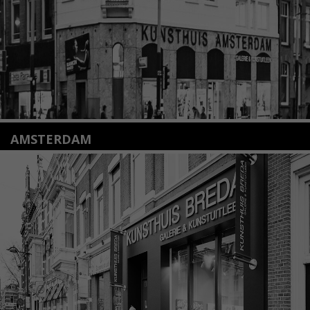
Lees meer
AMSTERDAM
Amstelveenseweg 135
1075 VX Amsterdam
+31 (0)20 2332546
info@kunsthuisamsterdam.nl
Lees meer