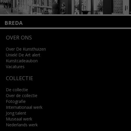
BREDA
Wilhelminastraat 11
OVER ONS
4818 SB Breda
+31 (0)76 5221309
info@kunsthuisbreda.nl
Over De Kunsthuizen
Uniek! De Art alert
Kunstcadeaubon
Lees meer
Vacatures
COLLECTIE
De collectie
Over de collectie
Fotografie
Internationaal werk
Jong talent
Museaal werk
Nederlands werk