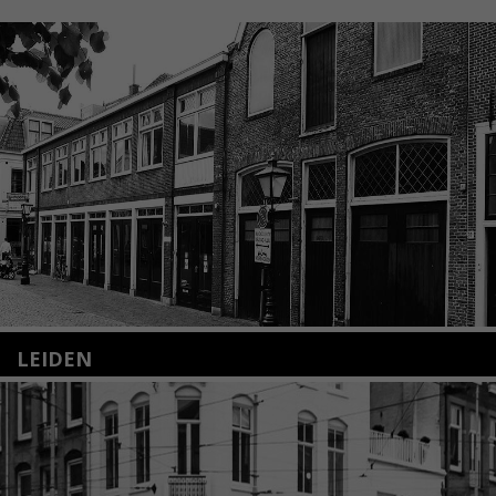
LEIDEN
Nieuwstraat 35
2312 KA Leiden
+31(0)71 – 52 84 480
info@kunsthuisleiden.nl