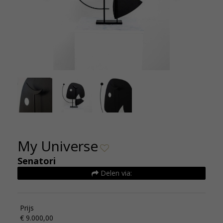
uizen (3)
My Unive
My Universe
Senatori
Delen via:
Prijs
€ 9.000,00