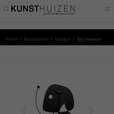
×
Home
/
Kunstwerken
/
Senatori
/
My Universe