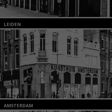
LEIDEN
Nieuwstraat 35
2312 KA Leiden
+31(0)71 – 52 84 480
info@kunsthuisleiden.nl
Lees meer
AMSTERDAM