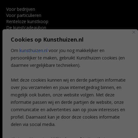
Voor bedrijven
Voor particulieren
Renteloze kunstkoop
De kunstcadeaubon
Art @ Home service
Cookies op Kunsthuizen.nl
Voordelen
Referenties
Om
kunsthuizen.nl
voor jou nog makkelijker en
Veelgestelde vragen
persoonlijker te maken, gebruikt Kunsthuizen cookies (en
CONTACT
daarmee vergelijkbare technieken).
Contact
Met deze cookies kunnen wij en derde partijen informatie
Leiden
over jou verzamelen en jouw internetgedrag binnen, en
Amsterdam
mogelijk ook buiten, onze website volgen. Met deze
Breda
Favorieten
informatie passen wij en derde partijen de website, onze
Mijn art alert
communicatie en advertenties aan op jouw interesses en
profiel. Daarnaast kan je door deze cookies informatie
delen via social media.
NIEUWSBRIEF