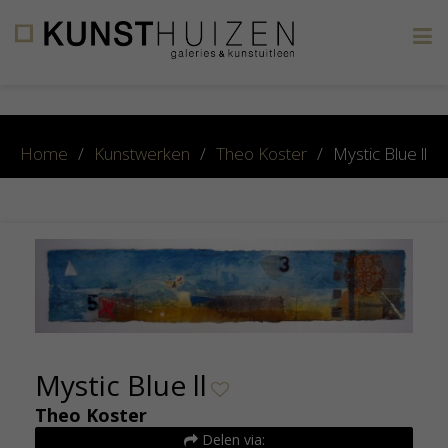
×
Home
/
Kunstwerken
/
Theo Koster
/
Mystic Blue ll
Mystic Blue ll
Theo Koster
Delen via: