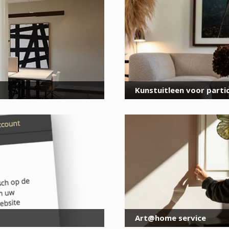
voor onze nieuwsbrief
E-
mailadres
*
Kunstuitleen voor partic
Art@home service