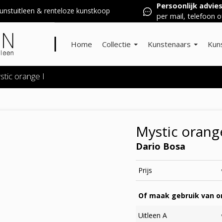
Persoonlijk advie
nstuitleen & renteloze kunstkoop
per mail, telefoon o
Home
Collectie
Kunstenaars
Kun
stic orange I
Mystic orange
Dario Bosa
Prijs
Of maak gebruik van on
Uitleen A