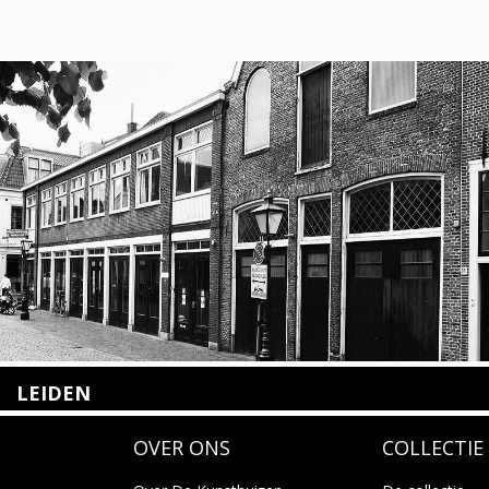
LEIDEN
Nieuwstraat 35
OVER ONS
COLLECTIE
2312 KA Leiden
+31(0)71 – 52 84 480