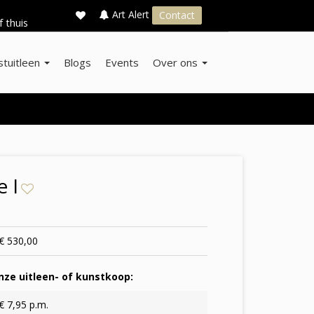
×
s
Art Alert
Contact
f thuis
stuitleen
Blogs
Events
Over ons
 I
€ 530,00
ze uitleen- of kunstkoop:
€ 7,95 p.m.