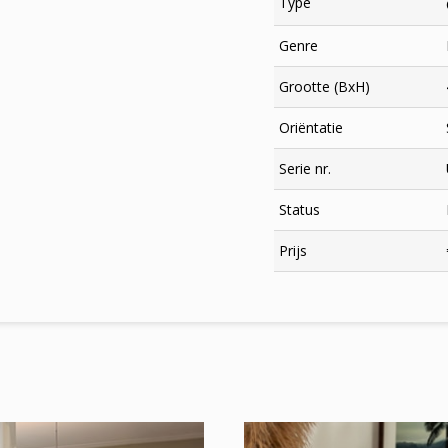
Type
Genre
Grootte (BxH)
Oriëntatie
Serie nr.
Status
×
Prijs
Meld je aan