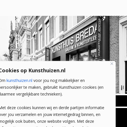
Cookies op Kunsthuizen.nl
Om
kunsthuizen.nl
voor jou nog makkelijker en
persoonlijker te maken, gebruikt Kunsthuizen cookies (en
daarmee vergelijkbare technieken).
BREDA
Met deze cookies kunnen wij en derde partijen informatie
Wilhelminastraat 11
over jou verzamelen en jouw internetgedrag binnen, en
TLEEN
CONTACT
4818 SB Breda
mogelijk ook buiten, onze website volgen. Met deze
+31 (0)76 5221309