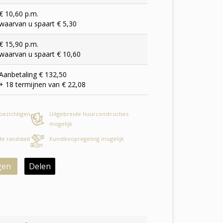
€ 10,60 p.m.
waarvan u spaart € 5,30
€ 15,90 p.m.
waarvan u spaart € 10,60
Aanbetaling € 132,50
+ 18 termijnen van € 22,08
 bezichtigen
Uitgebreide huurconstructies
mogelijk
 de randstad
Kunstkoopregeling mogelijk
gen
Delen