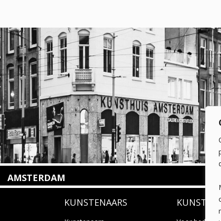
AMSTERDAM
Amstelveenseweg 135
KUNSTENAARS
KUNSTUI
1075 VX Amsterdam
+31 (0)20 2332546