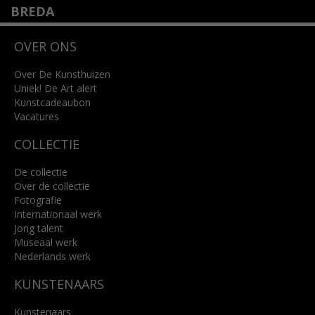
BREDA
Wilhelminastraat 11
OVER ONS
4818 SB Breda
+31 (0)76 5221309
info@kunsthuisbreda.nl
Over De Kunsthuizen
Uniek! De Art alert
Kunstcadeaubon
Lees meer
Vacatures
COLLECTIE
De collectie
Over de collectie
Fotografie
Internationaal werk
Jong talent
Museaal werk
Nederlands werk
KUNSTENAARS
Kunstenaars