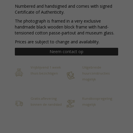
Numbered and handsigned and comes with signed
Certificate of Authenticity.
The photograph is framed in a very exclusive
handmade black wooden block frame with hand-
tensioned cotton passe-partout and museum glass.
Prices are subject to change and availability.
Neem contact op
Vrijblijvend 1 week
Uitgebreide
thuis bezichtigen
huurconstructies
mogelijk
Gratis aflevering
Kunstkoopregeling
binnen de randstad
mogelijk