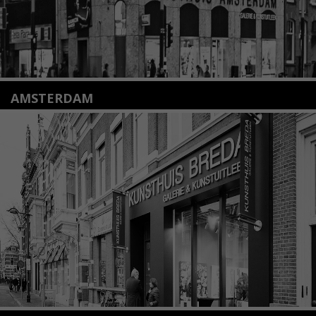
AMSTERDAM
Amstelveenseweg 135
1075 VX Amsterdam
+31 (0)20 2332546
info@kunsthuisamsterdam.nl
Lees meer