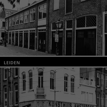
LEIDEN
Nieuwstraat 35
2312 KA Leiden
+31(0)71 – 52 84 480
info@kunsthuisleiden.nl
Lees meer