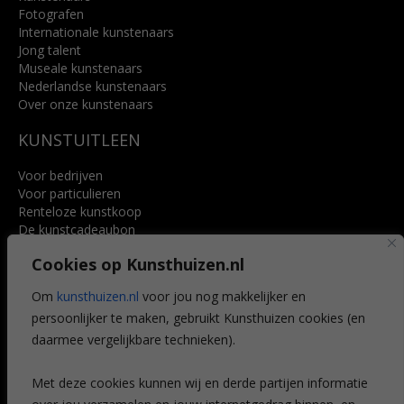
Fotografen
Internationale kunstenaars
Jong talent
Museale kunstenaars
Nederlandse kunstenaars
Over onze kunstenaars
KUNSTUITLEEN
Voor bedrijven
Voor particulieren
Renteloze kunstkoop
De kunstcadeaubon
Art @ Home service
Cookies op Kunsthuizen.nl
Voordelen
Referenties
Om
kunsthuizen.nl
voor jou nog makkelijker en
Veelgestelde vragen
persoonlijker te maken, gebruikt Kunsthuizen cookies (en
CONTACT
daarmee vergelijkbare technieken).
Contact
Met deze cookies kunnen wij en derde partijen informatie
Leiden