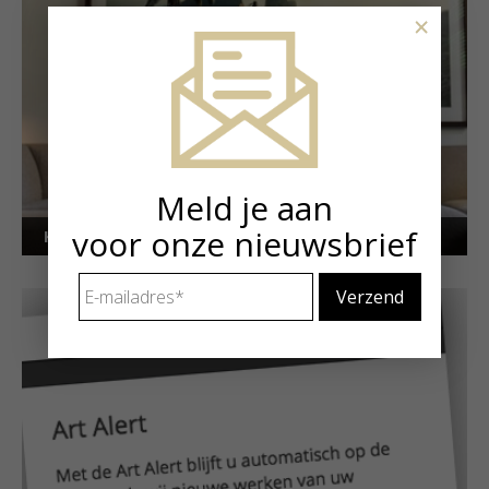
×
Meld je aan
voor onze nieuwsbrief
Kunstuitleen voor particulieren
E-
mailadres
*