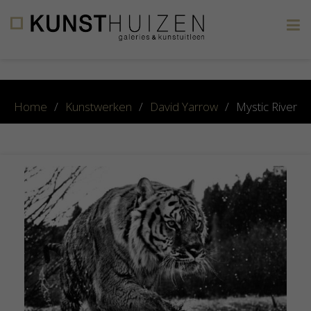
×
Home
/
Kunstwerken
/
David Yarrow
/
Mystic River