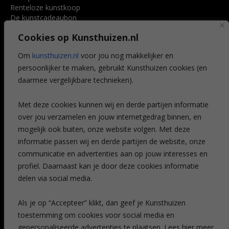
Renteloze kunstkoop
De kunstcadeaubon
Art @ Home service
Cookies op Kunsthuizen.nl
Voordelen
Referenties
Om
kunsthuizen.nl
voor jou nog makkelijker en
Veelgestelde vragen
persoonlijker te maken, gebruikt Kunsthuizen cookies (en
CONTACT
daarmee vergelijkbare technieken).
Contact
Met deze cookies kunnen wij en derde partijen informatie
Leiden
over jou verzamelen en jouw internetgedrag binnen, en
Amsterdam
mogelijk ook buiten, onze website volgen. Met deze
Breda
Favorieten
informatie passen wij en derde partijen de website, onze
Mijn art alert
communicatie en advertenties aan op jouw interesses en
profiel. Daarnaast kan je door deze cookies informatie
delen via social media.
NIEUWSBRIEF
Als je op “Accepteer” klikt, dan geef je Kunsthuizen
toestemming om cookies voor social media en
gepersonaliseerde advertenties te plaatsen. Lees hier meer