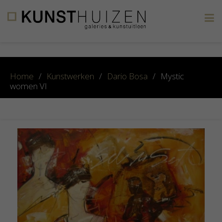
×
Home
/
Kunstwerken
/
Dario Bosa
/
Mystic
women VI