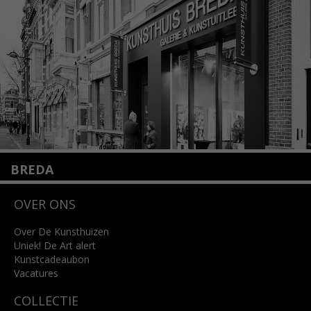
info@kunsthuisamsterdam.nl
Lees meer
BREDA
Wilhelminastraat 11
OVER ONS
4818 SB Breda
+31 (0)76 5221309
info@kunsthuisbreda.nl
Over De Kunsthuizen
Uniek! De Art alert
Kunstcadeaubon
Lees meer
Vacatures
COLLECTIE