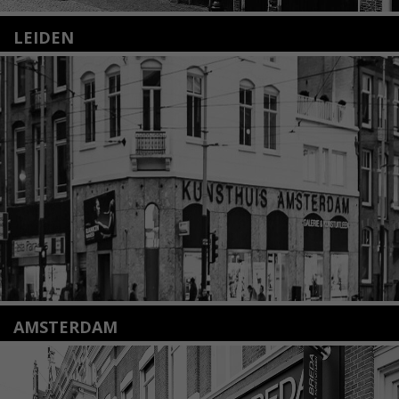
LEIDEN
Nieuwstraat 35
2312 KA Leiden
+31(0)71 – 52 84 480
info@kunsthuisleiden.nl
Lees meer
AMSTERDAM
Amstelveenseweg 135
1075 VX Amsterdam
+31 (0)20 2332546