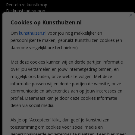
Renteloze kunstkoop
De kunstcadeaubon
Art @ Home service
Cookies op Kunsthuizen.nl
Voordelen
Referenties
Om
kunsthuizen.nl
voor jou nog makkelijker en
Veelgestelde vragen
persoonlijker te maken, gebruikt Kunsthuizen cookies (en
CONTACT
daarmee vergelijkbare technieken).
Contact
Met deze cookies kunnen wij en derde partijen informatie
Leiden
over jou verzamelen en jouw internetgedrag binnen, en
Amsterdam
mogelijk ook buiten, onze website volgen. Met deze
Breda
Favorieten
informatie passen wij en derde partijen de website, onze
Mijn art alert
communicatie en advertenties aan op jouw interesses en
profiel. Daarnaast kan je door deze cookies informatie
delen via social media.
NIEUWSBRIEF
Als je op “Accepteer” klikt, dan geef je Kunsthuizen
toestemming om cookies voor social media en
gepersonaliseerde advertenties te plaatsen. Lees hier meer