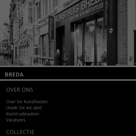
info@kunsthuisamsterdam.nl
Lees meer
BREDA
Wilhelminastraat 11
OVER ONS
4818 SB Breda
+31 (0)76 5221309
info@kunsthuisbreda.nl
Over De Kunsthuizen
Uniek! De Art alert
Kunstcadeaubon
Lees meer
Vacatures
COLLECTIE