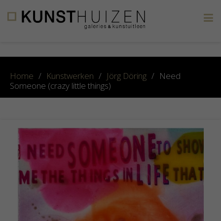
×
Home
/
Kunstwerken
/
Jörg Döring
/
Need
Someone (crazy little things)