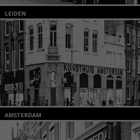
LEIDEN
Nieuwstraat 35
2312 KA Leiden
+31(0)71 – 52 84 480
info@kunsthuisleiden.nl
Lees meer
AMSTERDAM
Amstelveenseweg 135
1075 VX Amsterdam
+31 (0)20 2332546