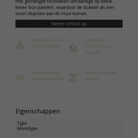
met gemengde technieken vervaardigd op kleine
linnen ‘box panelen’, waardoor de stukken als een
soort objecten aan de muur komen.
Neem contact op
Vrijblijvend 1 week
Uitgebreide
thuis bezichtigen
huurconstructies
mogelijk
Gratis aflevering
Kunstkoopregeling
binnen de randstad
mogelijk
Eigenschappen
Type
Monotype