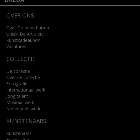
Wilhelminastraat 11
OVER ONS
4818 SB Breda
+31 (0)76 5221309
info@kunsthuisbreda.nl
Over De Kunsthuizen
Uniek! De Art alert
Kunstcadeaubon
Lees meer
Vacatures
COLLECTIE
De collectie
Over de collectie
Fotografie
Internationaal werk
Jong talent
Museaal werk
Nederlands werk
KUNSTENAARS
Kunstenaars
Fotografen