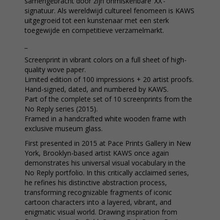
samengebracht door zijn onmiskenbare ‘XX’-
signatuur. Als wereldwijd cultureel fenomeen is KAWS
uitgegroeid tot een kunstenaar met een sterk
toegewijde en competitieve verzamelmarkt.
_
Screenprint in vibrant colors on a full sheet of high-
quality wove paper.
Limited edition of 100 impressions + 20 artist proofs.
Hand-signed, dated, and numbered by KAWS.
Part of the complete set of 10 screenprints from the
No Reply series (2015).
Framed in a handcrafted white wooden frame with
exclusive museum glass.
First presented in 2015 at Pace Prints Gallery in New
York, Brooklyn-based artist KAWS once again
demonstrates his universal visual vocabulary in the
No Reply portfolio. In this critically acclaimed series,
he refines his distinctive abstraction process,
transforming recognizable fragments of iconic
cartoon characters into a layered, vibrant, and
enigmatic visual world. Drawing inspiration from