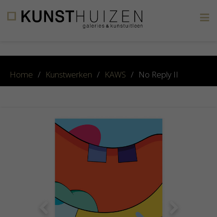
×
Home
/
Kunstwerken
/
KAWS
/
No Reply II