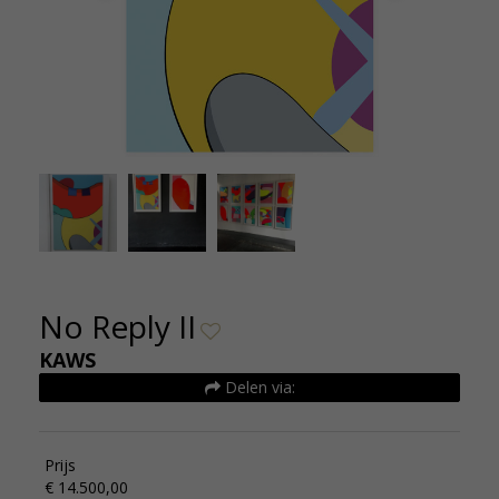
KAWS No Reply II 14.500,- 103 x 72 cm De
KAW
Kunsthuizen
No Reply II
KAWS
Delen via:
Prijs
€ 14.500,00