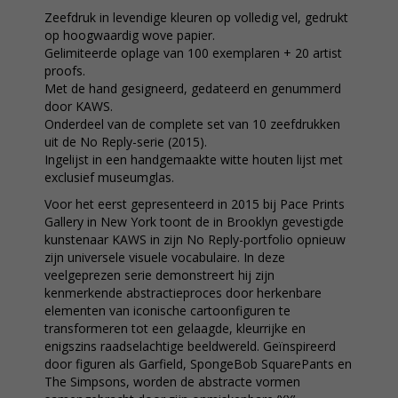
Zeefdruk in levendige kleuren op volledig vel, gedrukt
op hoogwaardig wove papier.
Gelimiteerde oplage van 100 exemplaren + 20 artist
proofs.
Met de hand gesigneerd, gedateerd en genummerd
door KAWS.
Onderdeel van de complete set van 10 zeefdrukken
uit de No Reply-serie (2015).
Ingelijst in een handgemaakte witte houten lijst met
exclusief museumglas.
Voor het eerst gepresenteerd in 2015 bij Pace Prints
Gallery in New York toont de in Brooklyn gevestigde
kunstenaar KAWS in zijn No Reply-portfolio opnieuw
zijn universele visuele vocabulaire. In deze
veelgeprezen serie demonstreert hij zijn
kenmerkende abstractieproces door herkenbare
elementen van iconische cartoonfiguren te
transformeren tot een gelaagde, kleurrijke en
enigszins raadselachtige beeldwereld. Geïnspireerd
door figuren als Garfield, SpongeBob SquarePants en
The Simpsons, worden de abstracte vormen