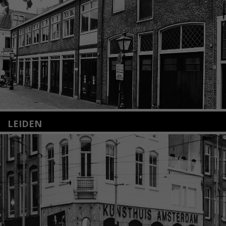
LEIDEN
Nieuwstraat 35
2312 KA Leiden
+31(0)71 – 52 84 480
info@kunsthuisleiden.nl
Lees meer