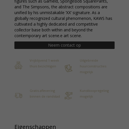
figures such as Garfield, SpongeBob SquarePants,
and The Simpsons, the abstract compositions are
unified by his unmistakable ‘XX’ signature. As a
globally recognized cultural phenomenon, KAWS has
cultivated a highly dedicated and competitive
collector base both within and beyond the
contemporary art scene.e art scene.
Neem contact op
Vrijblijvend 1 week
Uitgebreide
thuis bezichtigen
huurconstructies
mogelijk
Gratis aflevering
Kunstkoopregeling
binnen de randstad
mogelijk
Eigenschappen