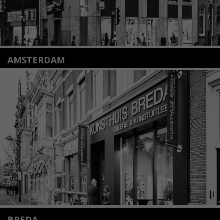
AMSTERDAM
Amstelveenseweg 135
1075 VX Amsterdam
+31 (0)20 2332546
info@kunsthuisamsterdam.nl
Lees meer
BREDA