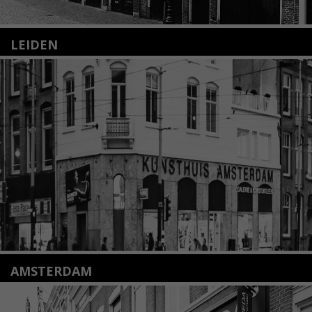
LEIDEN
Nieuwstraat 35
2312 KA Leiden
+31(0)71 – 52 84 480
info@kunsthuisleiden.nl
Lees meer
AMSTERDAM
Amstelveenseweg 135
1075 VX Amsterdam