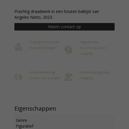
Prachtig draadwerk in een houten baklijst van
Angeles Nieto, 2023.
Neem contact op
Vrijblijvend 1 week
Uitgebreide
thuis bezichtigen
huurconstructies
mogelijk
Gratis aflevering
Kunstkoopregeling
binnen de randstad
mogelijk
Eigenschappen
Genre
Figuratief