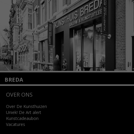
+31 (0)20 2332546
info@kunsthuisamsterdam.nl
Lees meer
BREDA
Wilhelminastraat 11
OVER ONS
4818 SB Breda
+31 (0)76 5221309
info@kunsthuisbreda.nl
Over De Kunsthuizen
Uniek! De Art alert
Kunstcadeaubon
Lees meer
Vacatures