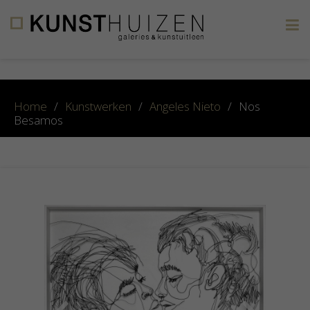
×
Home
/
Kunstwerken
/
Angeles Nieto
/
Nos
Besamos