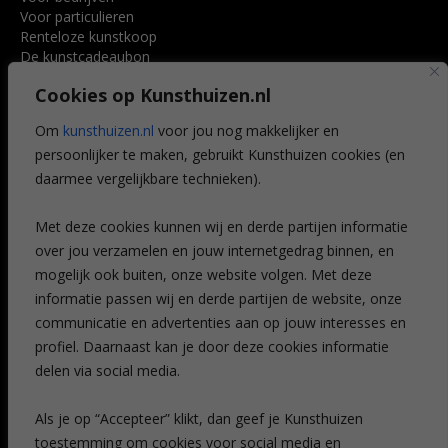
Voor particulieren
Renteloze kunstkoop
De kunstcadeaubon
Art @ Home service
Cookies op Kunsthuizen.nl
Voordelen
Referenties
Om
kunsthuizen.nl
voor jou nog makkelijker en
Veelgestelde vragen
persoonlijker te maken, gebruikt Kunsthuizen cookies (en
CONTACT
daarmee vergelijkbare technieken).
Contact
Met deze cookies kunnen wij en derde partijen informatie
Leiden
over jou verzamelen en jouw internetgedrag binnen, en
Amsterdam
mogelijk ook buiten, onze website volgen. Met deze
Breda
Favorieten
informatie passen wij en derde partijen de website, onze
Mijn art alert
communicatie en advertenties aan op jouw interesses en
profiel. Daarnaast kan je door deze cookies informatie
delen via social media.
NIEUWSBRIEF
Als je op “Accepteer” klikt, dan geef je Kunsthuizen
toestemming om cookies voor social media en