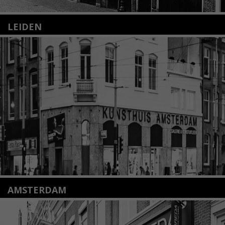
LEIDEN
Nieuwstraat 35
2312 KA Leiden
+31(0)71 – 52 84 480
info@kunsthuisleiden.nl
Lees meer
AMSTERDAM
Amstelveenseweg 135
1075 VX Amsterdam
+31 (0)20 2332546