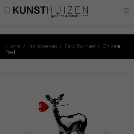
×
Home
/
Kunstwerken
/
Paco Raphael
/
Oh dear
Red