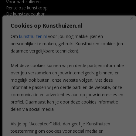
Voor particulieren
Renteloze kunstkoop
De kunstcadeaubon
Art @ Home service
Cookies op Kunsthuizen.nl
Voordelen
Referenties
Om
kunsthuizen.nl
voor jou nog makkelijker en
Veelgestelde vragen
persoonlijker te maken, gebruikt Kunsthuizen cookies (en
CONTACT
daarmee vergelijkbare technieken).
Contact
Met deze cookies kunnen wij en derde partijen informatie
Leiden
over jou verzamelen en jouw internetgedrag binnen, en
Amsterdam
mogelijk ook buiten, onze website volgen. Met deze
Breda
Favorieten
informatie passen wij en derde partijen de website, onze
Mijn art alert
communicatie en advertenties aan op jouw interesses en
profiel. Daarnaast kan je door deze cookies informatie
delen via social media.
NIEUWSBRIEF
Als je op “Accepteer” klikt, dan geef je Kunsthuizen
toestemming om cookies voor social media en