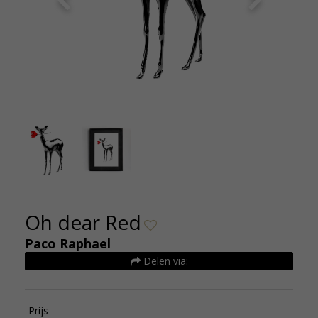
Paco Raphael Oh dear Red 1100e oplage 40
Paco R
Kunsthuizen
Oh dear Red
Paco Raphael
Delen via:
Prijs