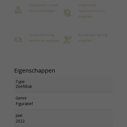
Vrijblijvend 1 week
Uitgebreide
thuis bezichtigen
huurconstructies
mogelijk
Gratis aflevering
Kunstkoopregeling
binnen de randstad
mogelijk
Eigenschappen
Type
Zeefdruk
Genre
Figuratief
Jaar
2022