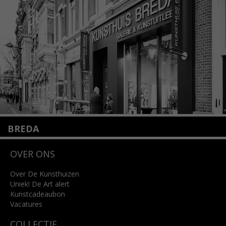
info@kunsthuisamsterdam.nl
Lees meer
BREDA
Wilhelminastraat 11
OVER ONS
4818 SB Breda
+31 (0)76 5221309
info@kunsthuisbreda.nl
Over De Kunsthuizen
Uniek! De Art alert
Kunstcadeaubon
Lees meer
Vacatures
COLLECTIE