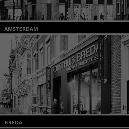
AMSTERDAM
Amstelveenseweg 135
1075 VX Amsterdam
+31 (0)20 2332546
info@kunsthuisamsterdam.nl
Lees meer
BREDA