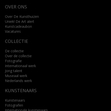
Wilhelminastraat 11
OVER ONS
4818 SB Breda
+31 (0)76 5221309
info@kunsthuisbreda.nl
Over De Kunsthuizen
Uniek! De Art alert
Kunstcadeaubon
Lees meer
Vacatures
COLLECTIE
De collectie
Over de collectie
Fotografie
Internationaal werk
Jong talent
Museaal werk
Nederlands werk
KUNSTENAARS
Kunstenaars
Fotografen
Internationale kunstenaars