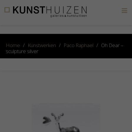
×
Home
/
Kunstwerken
/
Paco Raphael
/
Oh Dear –
sculpture silver