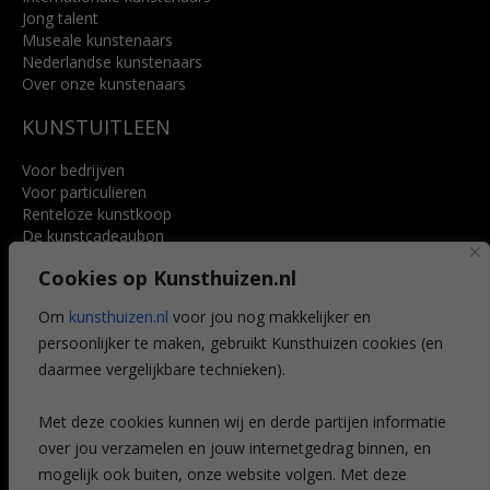
Jong talent
Museale kunstenaars
Nederlandse kunstenaars
Over onze kunstenaars
KUNSTUITLEEN
Voor bedrijven
Voor particulieren
Renteloze kunstkoop
De kunstcadeaubon
Art @ Home service
Cookies op Kunsthuizen.nl
Voordelen
Referenties
Om
kunsthuizen.nl
voor jou nog makkelijker en
Veelgestelde vragen
persoonlijker te maken, gebruikt Kunsthuizen cookies (en
CONTACT
daarmee vergelijkbare technieken).
Contact
Met deze cookies kunnen wij en derde partijen informatie
Leiden
over jou verzamelen en jouw internetgedrag binnen, en
Amsterdam
mogelijk ook buiten, onze website volgen. Met deze
Breda