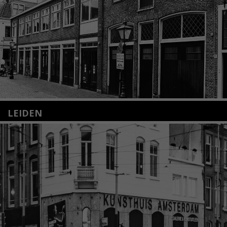
LEIDEN
Nieuwstraat 35
2312 KA Leiden
+31(0)71 – 52 84 480
info@kunsthuisleiden.nl
Lees meer