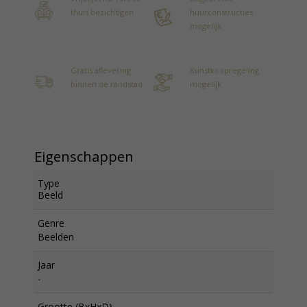
thuis bezichtigen
huurconstructies
mogelijk
Gratis aflevering
Kunstkoopregeling
binnen de randstad
mogelijk
Eigenschappen
Type
Beeld
Genre
Beelden
Jaar
-
Grootte (BxHxD)