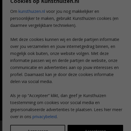
Cookies op Kunsthuizen.nl
Voordelen
Referenties
Om
kunsthuizen.nl
voor jou nog makkelijker en
Veelgestelde vragen
persoonlijker te maken, gebruikt Kunsthuizen cookies (en
CONTACT
daarmee vergelijkbare technieken).
Contact
Met deze cookies kunnen wij en derde partijen informatie
Leiden
over jou verzamelen en jouw internetgedrag binnen, en
Amsterdam
mogelijk ook buiten, onze website volgen. Met deze
Breda
Favorieten
informatie passen wij en derde partijen de website, onze
Mijn art alert
communicatie en advertenties aan op jouw interesses en
profiel. Daarnaast kan je door deze cookies informatie
delen via social media.
NIEUWSBRIEF
Als je op “Accepteer” klikt, dan geef je Kunsthuizen
toestemming om cookies voor social media en
gepersonaliseerde advertenties te plaatsen. Lees hier meer
over in ons
privacybeleid
.
© Kunsthuizen 2026 All rights reserved |
Disclaimer
|
Privacy