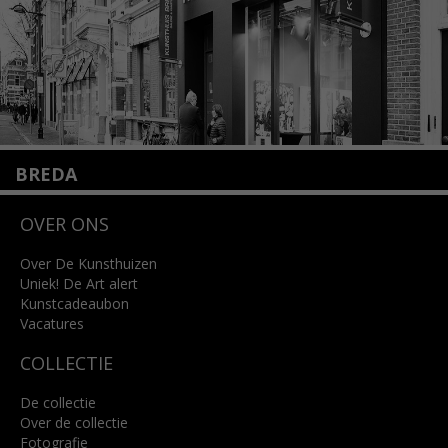
BREDA
Wilhelminastraat 11
OVER ONS
4818 SB Breda
+31 (0)76 5221309
info@kunsthuisbreda.nl
Over De Kunsthuizen
Uniek! De Art alert
Kunstcadeaubon
Lees meer
Vacatures
COLLECTIE
De collectie
Over de collectie
Fotografie