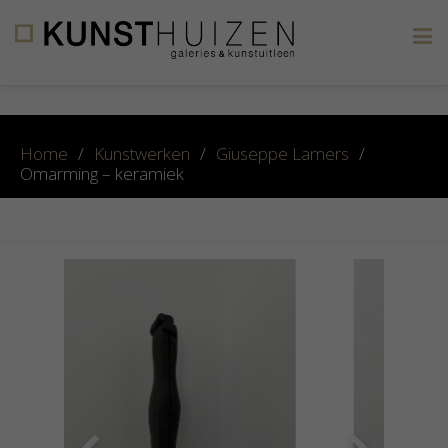
×
Home
/
Kunstwerken
/
Giuseppe Lamers
/
Omarming – keramiek