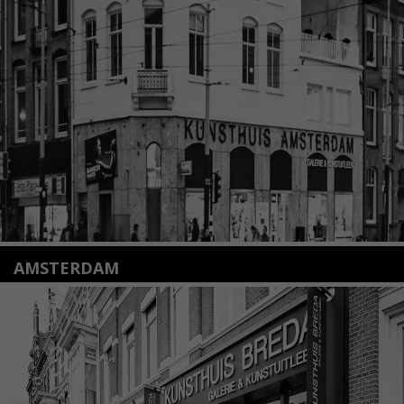
Nieuwstraat 35
2312 KA Leiden
+31(0)71 – 52 84 480
info@kunsthuisleiden.nl
Lees meer
AMSTERDAM
Amstelveenseweg 135
1075 VX Amsterdam
+31 (0)20 2332546
info@kunsthuisamsterdam.nl
Lees meer